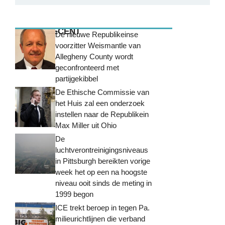
MEEST RECENT
De nieuwe Republikeinse
voorzitter Weismantle van
Allegheny County wordt
geconfronteerd met
partijgekibbel
De Ethische Commissie van
het Huis zal een onderzoek
instellen naar de Republikein
Max Miller uit Ohio
De
luchtverontreinigingsniveaus
in Pittsburgh bereikten vorige
week het op een na hoogste
niveau ooit sinds de meting in
1999 begon
ICE trekt beroep in tegen Pa.
milieurichtlijnen die verband