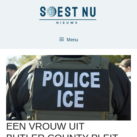
Ga
naar
de
inhoud
Menu
EEN VROUW UIT