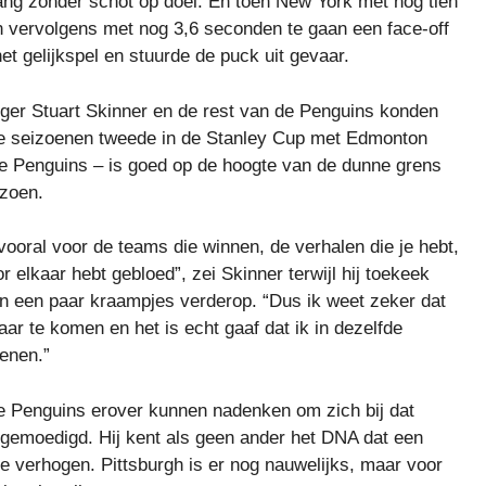
g zonder schot op doel. En toen New York met nog tien
n vervolgens met nog 3,6 seconden te gaan een face-off
het gelijkspel en stuurde de puck uit gevaar.
iger Stuart Skinner en de rest van de Penguins konden
ee seizoenen tweede in de Stanley Cup met Edmonton
e Penguins – is goed op de hoogte van de dunne grens
izoen.
 vooral voor de teams die winnen, de verhalen die je hebt,
 elkaar hebt gebloed”, zei Skinner terwijl hij toekeek
 een paar kraampjes verderop. “Dus ik weet zeker dat
aar te komen en het is echt gaaf dat ik in dezelfde
enen.”
ge Penguins erover kunnen nadenken om zich bij dat
angemoedigd. Hij kent als geen ander het DNA dat een
te verhogen. Pittsburgh is er nog nauwelijks, maar voor