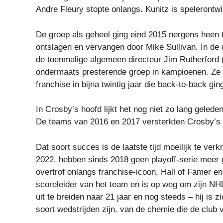
Andre Fleury stopte onlangs. Kunitz is spelerontw
De groep als geheel ging eind 2015 nergens heen
ontslagen en vervangen door Mike Sullivan. In d
de toenmalige algemeen directeur Jim Rutherford
ondermaats presterende groep in kampioenen. Ze 
franchise in bijna twintig jaar die back-to-back gin
In Crosby’s hoofd lijkt het nog niet zo lang gelede
De teams van 2016 en 2017 versterkten Crosby’s st
Dat soort succes is de laatste tijd moeilijk te ve
2022, hebben sinds 2018 geen playoff-serie meer g
overtrof onlangs franchise-icoon, Hall of Famer e
scoreleider van het team en is op weg om zijn NH
uit te breiden naar 21 jaar en nog steeds – hij is
soort wedstrijden zijn. van de chemie die de club 