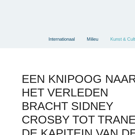
Ga
naar
de
inhoud
Internationaal
Milieu
Kunst & Cul
EEN KNIPOOG NAA
HET VERLEDEN
BRACHT SIDNEY
CROSBY TOT TRANE
DE KAPITEIN VAN D