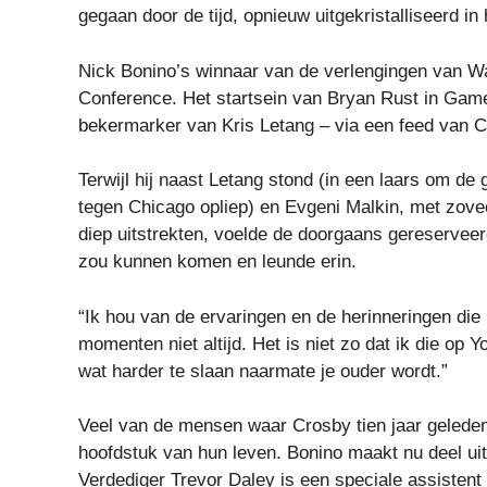
gegaan door de tijd, opnieuw uitgekristalliseerd in 
Nick Bonino’s winnaar van de verlengingen van W
Conference. Het startsein van Bryan Rust in Game
bekermarker van Kris Letang – via een feed van 
Terwijl hij naast Letang stond (in een laars om de
tegen Chicago opliep) en Evgeni Malkin, met zovee
diep uitstrekten, voelde de doorgaans gereserveer
zou kunnen komen en leunde erin.
“Ik hou van de ervaringen en de herinneringen die i
momenten niet altijd. Het is niet zo dat ik die op 
wat harder te slaan naarmate je ouder wordt.”
Veel van de mensen waar Crosby tien jaar geleden
hoofdstuk van hun leven. Bonino maakt nu deel ui
Verdediger Trevor Daley is een speciale assisten