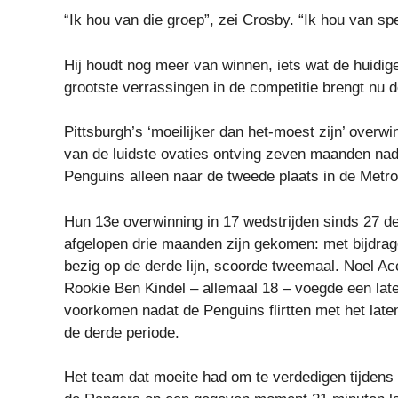
“Ik hou van die groep”, zei Crosby. “Ik hou van sp
Hij houdt nog meer van winnen, iets wat de huidig
grootste verrassingen in de competitie brengt nu 
Pittsburgh’s ‘moeilijker dan het-moest zijn’ overw
van de luidste ovaties ontving zeven maanden nada
Penguins alleen naar de tweede plaats in de Metrop
Hun 13e overwinning in 17 wedstrijden sinds 27 
afgelopen drie maanden zijn gekomen: met bijdrag
bezig op de derde lijn, scoorde tweemaal. Noel Acci
Rookie Ben Kindel – allemaal 18 – voegde een late 
voorkomen nadat de Penguins flirtten met het late
de derde periode.
Het team dat moeite had om te verdedigen tijdens h