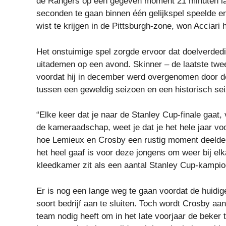
de Rangers op een gegeven moment 21 minuten lan
seconden te gaan binnen één gelijkspel speelde e
wist te krijgen in de Pittsburgh-zone, won Acciari 
Het onstuimige spel zorgde ervoor dat doelverded
uitademen op een avond. Skinner – de laatste tw
voordat hij in december werd overgenomen door d
tussen een geweldig seizoen en een historisch se
“Elke keer dat je naar de Stanley Cup-finale gaat,
de kameraadschap, weet je dat je het hele jaar voor
hoe Lemieux en Crosby een rustig moment deelden
het heel gaaf is voor deze jongens om weer bij elk
kleedkamer zit als een aantal Stanley Cup-kampio
Er is nog een lange weg te gaan voordat de huidi
soort bedrijf aan te sluiten. Toch wordt Crosby a
team nodig heeft om in het late voorjaar de beker 