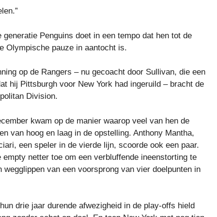
elen.”
e generatie Penguins doet in een tempo dat hen tot de
de Olympische pauze in aantocht is.
inning op de Rangers – nu gecoacht door Sullivan, die een
t hij Pittsburgh voor New York had ingeruild – bracht de
olitan Division.
december kwam op de manier waarop veel van hen de
en van hoog en laag in de opstelling. Anthony Mantha,
ari, een speler in de vierde lijn, scoorde ook een paar.
empty netter toe om een ​​verbluffende ineenstorting te
n wegglippen van een voorsprong van vier doelpunten in
un drie jaar durende afwezigheid in de play-offs hield