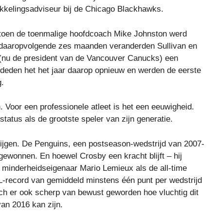
ikkelingsadviseur bij de Chicago Blackhawks.
 toen de toenmalige hoofdcoach Mike Johnston werd
e daaropvolgende zes maanden veranderden Sullivan en
 (nu de president van de Vancouver Canucks) een
deden het het jaar daarop opnieuw en werden de eerste
g.
n. Voor een professionele atleet is het een eeuwigheid.
atus als de grootste speler van zijn generatie.
rkrijgen. De Penguins, een postseason-wedstrijd van 2007-
ewonnen. En hoewel Crosby een kracht blijft – hij
n minderheidseigenaar Mario Lemieux als de all-time
L-record van gemiddeld minstens één punt per wedstrijd
 zich er ook scherp van bewust geworden hoe vluchtig dit
van 2016 kan zijn.