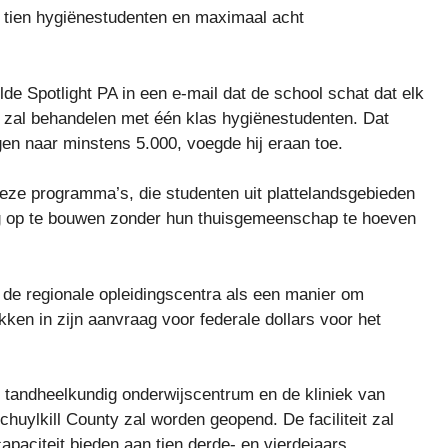
n, tien hygiënestudenten en maximaal acht
lde Spotlight PA in een e-mail dat de school schat dat elk
en zal behandelen met één klas hygiënestudenten. Dat
jgen naar minstens 5.000, voegde hij eraan toe.
deze programma’s, die studenten uit plattelandsgebieden
g op te bouwen zonder hun thuisgemeenschap te hoeven
e regionale opleidingscentra als een manier om
kken in zijn aanvraag voor federale dollars voor het
e tandheelkundig onderwijscentrum en de kliniek van
Schuylkill County zal worden geopend. De faciliteit zal
apaciteit bieden aan tien derde- en vierdejaars