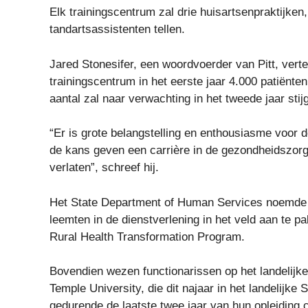
Elk trainingscentrum zal drie huisartsenpraktijke
tandartsassistenten tellen.
Jared Stonesifer, een woordvoerder van Pitt, verte
trainingscentrum in het eerste jaar 4.000 patiënt
aantal zal naar verwachting in het tweede jaar sti
“Er is grote belangstelling en enthousiasme voor 
de kans geven een carrière in de gezondheidszor
verlaten”, schreef hij.
Het State Department of Human Services noemde d
leemten in de dienstverlening in het veld aan te pa
Rural Health Transformation Program.
Bovendien wezen functionarissen op het landelijk
Temple University, die dit najaar in het landelijke 
gedurende de laatste twee jaar van hun opleiding c