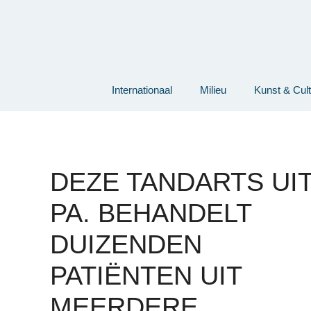
Ga
naar
de
inhoud
Internationaal
Milieu
Kunst & Cul
DEZE TANDARTS UI
PA. BEHANDELT
DUIZENDEN
PATIËNTEN UIT
MEERDERE