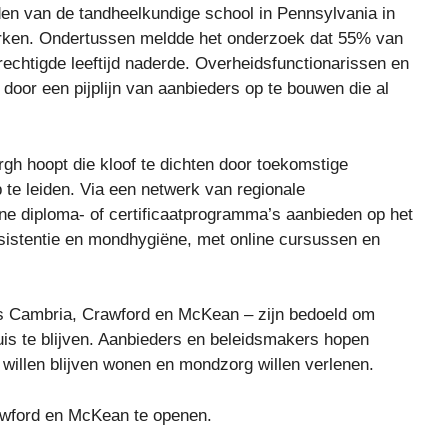
den van de tandheelkundige school in Pennsylvania in
erken. Ondertussen meldde het onderzoek dat 55% van
rechtigde leeftijd naderde. Overheidsfunctionarissen en
door een pijplijn van aanbieders op te bouwen die al
urgh hoopt die kloof te dichten door toekomstige
te leiden. Via een netwerk van regionale
ine diploma- of certificaatprogramma’s aanbieden op het
ssistentie en mondhygiëne, met online cursussen en
s Cambria, Crawford en McKean – zijn bedoeld om
 huis te blijven. Aanbieders en beleidsmakers hopen
 willen blijven wonen en mondzorg willen verlenen.
rawford en McKean te openen.