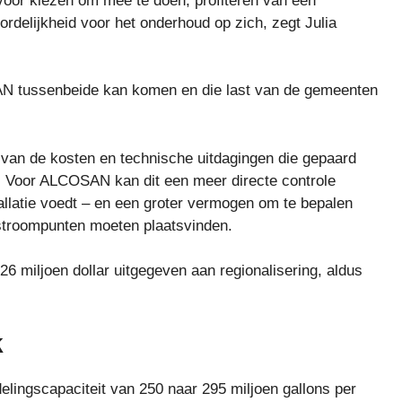
rvoor kiezen om mee te doen, profiteren van een
delijkheid voor het onderhoud op zich, zegt Julia
OSAN tussenbeide kan komen en die last van de gemeenten
 van de kosten en technische uitdagingen die gepaard
. Voor ALCOSAN kan dit een meer directe controle
allatie voedt – en een groter vermogen om te bepalen
rstroompunten moeten plaatsvinden.
 26 miljoen dollar uitgegeven aan regionalisering, aldus
k
ingscapaciteit van 250 naar 295 miljoen gallons per