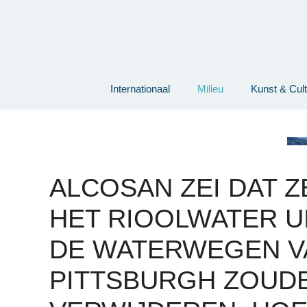
Ga
naar
de
inhoud
Internationaal
Milieu
Kunst & Cul
ALCOSAN ZEI DAT Z
HET RIOOLWATER U
DE WATERWEGEN V
PITTSBURGH ZOUD