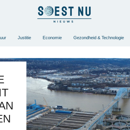
tuur
Justitie
Economie
Gezondheid & Technologie
E
IT
AN
EN