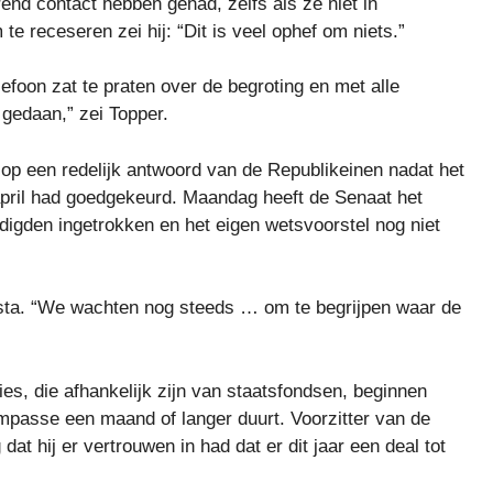
end contact hebben gehad, zelfs als ze niet in
te receseren zei hij: “Dit is veel ophef om niets.”
efoon zat te praten over de begroting en met alle
 gedaan,” zei Topper.
p een redelijk antwoord van de Republikeinen nadat het
april had goedgekeurd. Maandag heeft de Senaat het
digden ingetrokken en het eigen wetsvoorstel nog niet
Costa. “We wachten nog steeds … om te begrijpen waar de
ies, die afhankelijk zijn van staatsfondsen, beginnen
mpasse een maand of langer duurt. Voorzitter van de
t hij er vertrouwen in had dat er dit jaar een deal tot