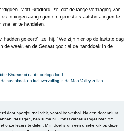
digden, Matt Bradford, zei dat de lange vertraging van
aties leningen aangingen om gemiste staatsbetalingen te
 sneller te handelen.
 hadden geleerd’, zei hij. “We zijn hier op de laatste dag
van de week, en de Senaat gooit al de handdoek in de
eider Khamenei na de oorlogsdood
e steenkool- en luchtvervuiling in de Mon Valley zullen
rd door sportjournalistiek, vooral basketbal. Na een decennium
ebben verslagen, heb ik me bij Probasketball aangesloten om
et onze lezers te delen. Mijn doel is om een unieke kijk op deze