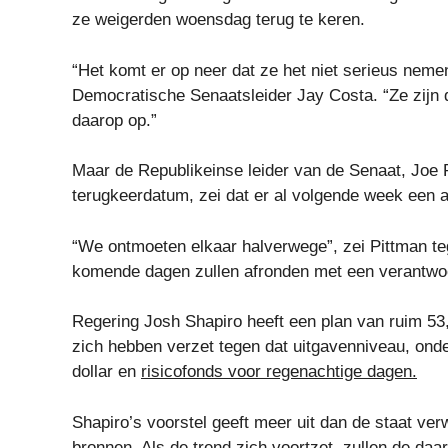
ze weigerden woensdag terug te keren.
“Het komt er op neer dat ze het niet serieus nemen 
Democratische Senaatsleider Jay Costa. “Ze zijn d
daarop op.”
Maar de Republikeinse leider van de Senaat, Joe 
terugkeerdatum, zei dat er al volgende week een 
“We ontmoeten elkaar halverwege”, zei Pittman teg
komende dagen zullen afronden met een verantwoo
Regering Josh Shapiro heeft een plan van ruim 53,
zich hebben verzet tegen dat uitgavenniveau, onder
dollar en
risicofonds voor regenachtige dagen.
Shapiro’s voorstel geeft meer uit dan de staat ve
bronnen. Als de trend zich voortzet, zullen de daa