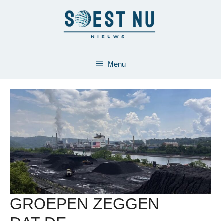
Ga
naar
de
inhoud
Menu
GROEPEN ZEGGEN