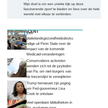
Mijn doel is om een unieke kijk op deze
fascinerende sport te bieden en fans over de hele
wereld met elkaar te verbinden.
MEEST RECENT
Een
plattelandsgezondheidsdesku
ndige uit Penn State over de
impact van de komende
Medicaid-veranderingen
Conservatieve activisten
wenden zich tot de juryleden
van Pa. om niet-burgers van
de kiezerslijst te verwijderen
Trump hernieuwt zijn poging
om Fed-gouverneur Lisa
Cook te ontslaan
Veel openbare bibliotheken in
Pa. evolueren naar