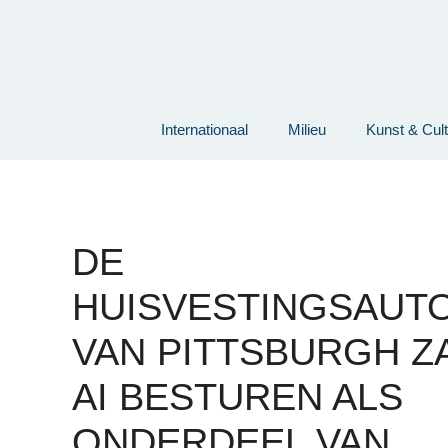
Ga
naar
de
inhoud
Internationaal
Milieu
Kunst & Cul
DE
HUISVESTINGSAUTO
VAN PITTSBURGH Z
AI BESTUREN ALS
ONDERDEEL VAN