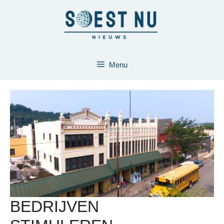
Ga
naar
de
inhoud
Menu
BEDRIJVEN