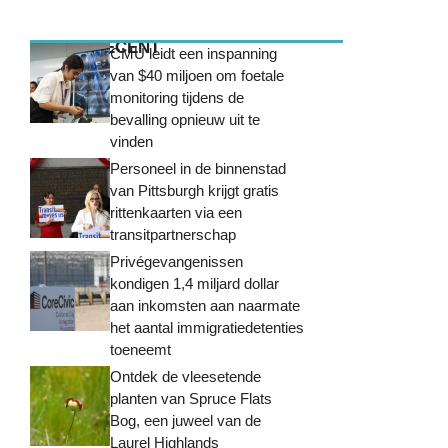
MEEST RECENT
CMU leidt een inspanning
van $40 miljoen om foetale
monitoring tijdens de
bevalling opnieuw uit te
vinden
Personeel in de binnenstad
van Pittsburgh krijgt gratis
rittenkaarten via een
transitpartnerschap
Privégevangenissen
kondigen 1,4 miljard dollar
aan inkomsten aan naarmate
het aantal immigratiedetenties
toeneemt
Ontdek de vleesetende
planten van Spruce Flats
Bog, een juweel van de
Laurel Highlands