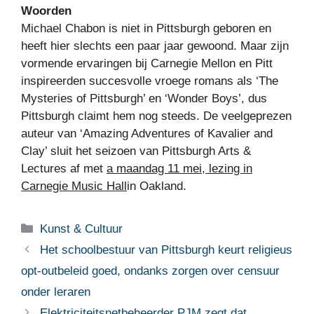
Woorden
Michael Chabon is niet in Pittsburgh geboren en
heeft hier slechts een paar jaar gewoond. Maar zijn
vormende ervaringen bij Carnegie Mellon en Pitt
inspireerden succesvolle vroege romans als ‘The
Mysteries of Pittsburgh’ en ‘Wonder Boys’, dus
Pittsburgh claimt hem nog steeds. De veelgeprezen
auteur van ‘Amazing Adventures of Kavalier and
Clay’ sluit het seizoen van Pittsburgh Arts &
Lectures af met
a maandag 11 mei, lezing in
Carnegie Music Hall
in Oakland.
Categorieën
Kunst & Cultuur
Het schoolbestuur van Pittsburgh keurt religieus
opt-outbeleid goed, ondanks zorgen over censuur
onder leraren
Elektriciteitsnetbeheerder PJM zegt dat