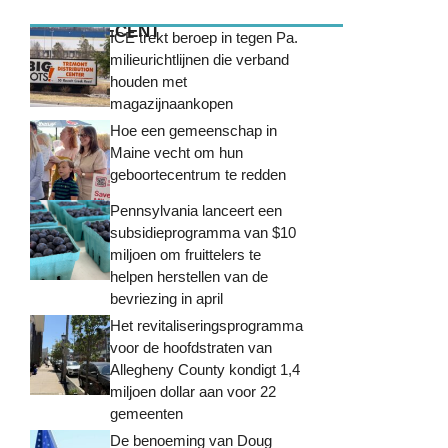
MEEST RECENT
ICE trekt beroep in tegen Pa.
milieurichtlijnen die verband
houden met
magazijnaankopen
Hoe een gemeenschap in
Maine vecht om hun
geboortecentrum te redden
Pennsylvania lanceert een
subsidieprogramma van $10
miljoen om fruittelers te
helpen herstellen van de
bevriezing in april
Het revitaliseringsprogramma
voor de hoofdstraten van
Allegheny County kondigt 1,4
miljoen dollar aan voor 22
gemeenten
De benoeming van Doug