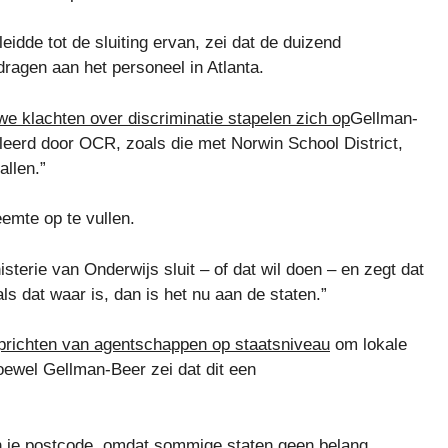
eidde tot de sluiting ervan, zei dat de duizend
agen aan het personeel in Atlanta.
we klachten over discriminatie stapelen zich op
Gellman-
eerd door OCR, zoals die met Norwin School District,
allen.”
eemte op te vullen.
isterie van Onderwijs sluit – of dat wil doen – en zegt dat
ls dat waar is, dan is het nu aan de staten.”
oprichten van agentschappen op staatsniveau
om lokale
hoewel Gellman-Beer zei dat dit een
van je postcode, omdat sommige staten geen belang