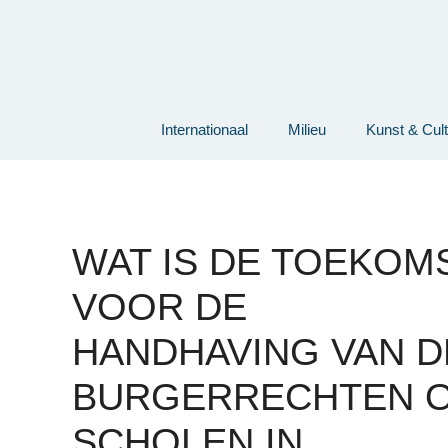
Ga
naar
de
inhoud
Internationaal
Milieu
Kunst & Cul
WAT IS DE TOEKOM
VOOR DE
HANDHAVING VAN D
BURGERRECHTEN 
SCHOLEN IN