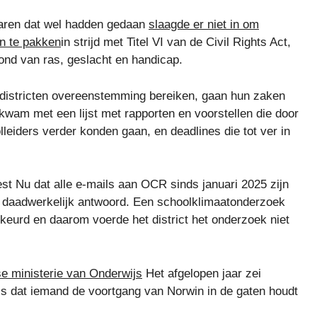
naren dat wel hadden gedaan
slaagde er niet in om
an te pakken
in strijd met Titel VI van de Civil Rights Act,
ond van ras, geslacht en handicap.
ldistricten overeenstemming bereiken, gaan hun zaken
wam met een lijst met rapporten en voorstellen die door
iders verder konden gaan, en deadlines die tot ver in
t Nu dat alle e-mails aan OCR sinds januari 2025 zijn
 daadwerkelijk antwoord. Een schoolklimaatonderzoek
ekeurd en daarom voerde het district het onderzoek niet
e ministerie van Onderwijs
Het afgelopen jaar zei
 is dat iemand de voortgang van Norwin in de gaten houdt