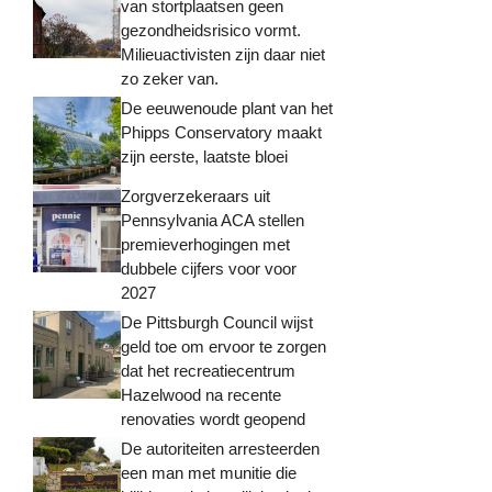
van stortplaatsen geen
gezondheidsrisico vormt.
Milieuactivisten zijn daar niet
zo zeker van.
De eeuwenoude plant van het
Phipps Conservatory maakt
zijn eerste, laatste bloei
Zorgverzekeraars uit
Pennsylvania ACA stellen
premieverhogingen met
dubbele cijfers voor voor
2027
De Pittsburgh Council wijst
geld toe om ervoor te zorgen
dat het recreatiecentrum
Hazelwood na recente
renovaties wordt geopend
De autoriteiten arresteerden
een man met munitie die