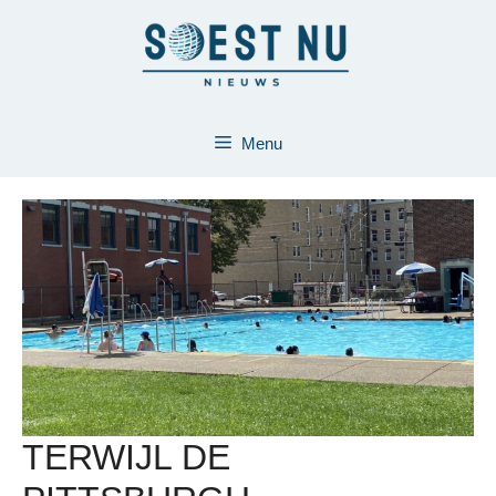
Ga
naar
de
inhoud
Menu
TERWIJL DE