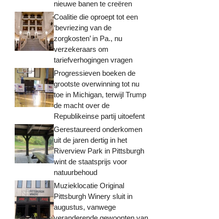
nieuwe banen te creëren
Coalitie die oproept tot een
‘bevriezing van de
zorgkosten’ in Pa., nu
verzekeraars om
tariefverhogingen vragen
Progressieven boeken de
grootste overwinning tot nu
toe in Michigan, terwijl Trump
de macht over de
Republikeinse partij uitoefent
Gerestaureerd onderkomen
uit de jaren dertig in het
Riverview Park in Pittsburgh
wint de staatsprijs voor
natuurbehoud
Muzieklocatie Original
Pittsburgh Winery sluit in
augustus, vanwege
veranderende gewoonten van