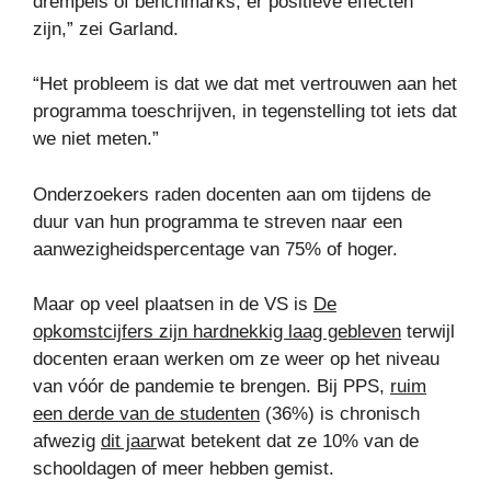
drempels of benchmarks, er positieve effecten
zijn,” zei Garland.
“Het probleem is dat we dat met vertrouwen aan het
programma toeschrijven, in tegenstelling tot iets dat
we niet meten.”
Onderzoekers raden docenten aan om tijdens de
duur van hun programma te streven naar een
aanwezigheidspercentage van 75% of hoger.
Maar op veel plaatsen in de VS is
De
opkomstcijfers zijn hardnekkig laag gebleven
terwijl
docenten eraan werken om ze weer op het niveau
van vóór de pandemie te brengen. Bij PPS,
ruim
een ​​derde van de studenten
(36%) is chronisch
afwezig
dit jaar
wat betekent dat ze 10% van de
schooldagen of meer hebben gemist.