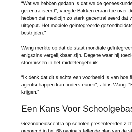
“Wat we hebben gedaan is dat we de geneeskund
gecentraliseerd”, voegde Bakken eraan toe over d
hebben dat medicijn zo sterk gecentraliseerd da
uitgeput. Het mobiele geïntegreerde gezondheidste
bestrijden.”
Wang merkte op dat de staat mondiale geïntegree
enigszins vergelijkbaar zijn. Degene waar hij toe
stoornissen in het middelengebruik.
“Ik denk dat dit slechts een voorbeeld is van ho
agentschappen kan ondersteunen”, aldus Wang. “
krijgen.”
Een Kans Voor Schoolgeba
Gezondheidscentra op scholen presenteerden zichz
genoemd in het 68 pagina’s tellende plan van de st