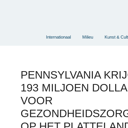
Ga
naar
de
inhoud
Internationaal
Milieu
Kunst & Cul
PENNSYLVANIA KRI
193 MILJOEN DOLL
VOOR
GEZONDHEIDSZOR
OP HET PLATTELAN