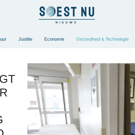
tuur
Justitie
Economie
Gezondheid & Technologie
JGT
AR
G
D.