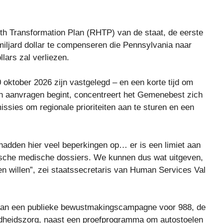
alth Transformation Plan (RHTP) van de staat, de eerste
 miljard dollar te compenseren die Pennsylvania naar
lars zal verliezen.
 oktober 2026 zijn vastgelegd – en een korte tijd om
an aanvragen begint, concentreert het Gemenebest zich
issies om regionale prioriteiten aan te sturen en een
hadden hier veel beperkingen op… er is een limiet aan
ische medische dossiers. We kunnen dus wat uitgeven,
n willen”, zei staatssecretaris van Human Services Val
en aan een publieke bewustmakingscampagne voor 988, de
zondheidszorg, naast een proefprogramma om autostoelen