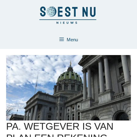
Ga
naar
de
inhoud
Menu
PA. WETGEVER IS VAN