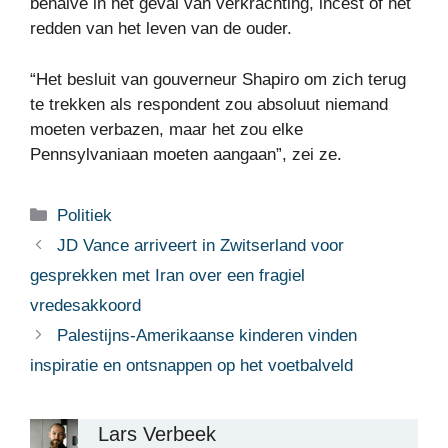
behalve in het geval van verkrachting, incest of het
redden van het leven van de ouder.
“Het besluit van gouverneur Shapiro om zich terug
te trekken als respondent zou absoluut niemand
moeten verbazen, maar het zou elke
Pennsylvaniaan moeten aangaan”, zei ze.
Categorieën
Politiek
JD Vance arriveert in Zwitserland voor
gesprekken met Iran over een fragiel
vredesakkoord
Palestijns-Amerikaanse kinderen vinden
inspiratie en ontsnappen op het voetbalveld
Lars Verbeek