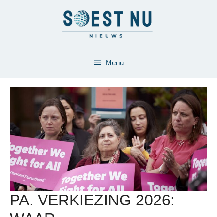
Ga
naar
de
inhoud
Menu
PA. VERKIEZING 2026: