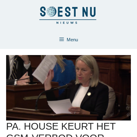
Ga
naar
de
inhoud
Menu
PA. HOUSE KEURT HET