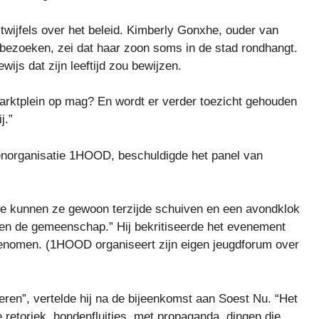
wijfels over het beleid. Kimberly Gonxhe, ouder van
e bezoeken, zei dat haar zoon soms in de stad rondhangt.
ewijs dat zijn leeftijd zou bewijzen.
 Marktplein op mag? En wordt er verder toezicht gehouden
j.”
genorganisatie 1HOOD, beschuldigde het panel van
 we kunnen ze gewoon terzijde schuiven en een avondklok
ven de gemeenschap.” Hij bekritiseerde het evenement
genomen. (1HOOD organiseert zijn eigen jeugdforum over
geren”, vertelde hij na de bijeenkomst aan Soest Nu. “Het
 retoriek, hondenfluitjes, met propaganda, dingen die