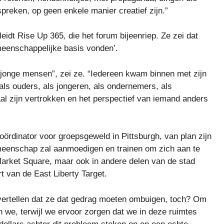
spreken, op geen enkele manier creatief zijn.”
 leidt Rise Up 365, die het forum bijeenriep. Ze zei dat
enschappelijke basis vonden’.
r jonge mensen”, zei ze. “Iedereen kwam binnen met zijn
 als ouders, als jongeren, als ondernemers, als
aal zijn vertrokken en het perspectief van iemand anders
coördinator voor groepsgeweld in Pittsburgh, van plan zijn
gemeenschap zal aanmoedigen en trainen om zich aan te
Market Square, maar ook in andere delen van de stad
 van de East Liberty Target.
 vertellen dat ze dat gedrag moeten ombuigen, toch? Om
n we, terwijl we ervoor zorgen dat we in deze ruimtes