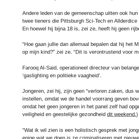
Andere leden van de gemeenschap uitten ook hun t
twee tieners die Pittsburgh Sci-Tech en Allderdic
En hoewel hij bijna 18 is, zei ze, heeft hij geen rijb
“Hoe gaan jullie dan allemaal bepalen dat hij het
op mijn kind?” zei ze. “Dit is verontrustend voor mi
Farooq Al-Said, operationeel directeur van belan
‘gaslighting en politieke vaagheid’.
Jongeren, zei hij, zijn geen “verloren zaken, dus
instellen, omdat we de handel voorrang geven bo
omdat het geen jongeren in het panel zelf had op
veiligheid en geestelijke gezondheid
dit weekend.
)
“Wat ik wil zien is een holistisch gesprek met jon
enige wat we doen is ze criminaliseren met nieuwe