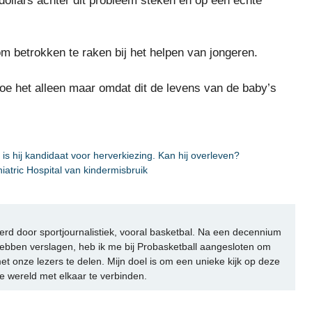
dollars achter dit probleem steken en op een echte
betrokken te raken bij het helpen van jongeren.
doe het alleen maar omdat dit de levens van de baby’s
 hij kandidaat voor herverkiezing. Kan hij overleven?
tric Hospital van kindermisbruik
rd door sportjournalistiek, vooral basketbal. Na een decennium
ebben verslagen, heb ik me bij Probasketball aangesloten om
et onze lezers te delen. Mijn doel is om een unieke kijk op deze
e wereld met elkaar te verbinden.