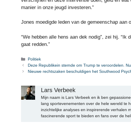
verschijnen en deze interventie doen, geld en wat 
manier in onze jeugd investeren.”
Jones moedigde leden van de gemeenschap aan om 
“We hebben alle hens aan dek nodig”, zei hij. “Ik 
gaat redden.”
Categorieën
Politiek
Deze Republikein stemde om Trump te veroordelen. Nu is
Nieuwe rechtszaken beschuldigen het Southwood Psychia
Lars Verbeek
Mijn naam is Lars Verbeek en ik ben gepassionee
lang sportevenementen over de hele wereld te h
inzichtelijke analyses en inspirerende verhalen m
fascinerende sport te bieden en fans over de hel