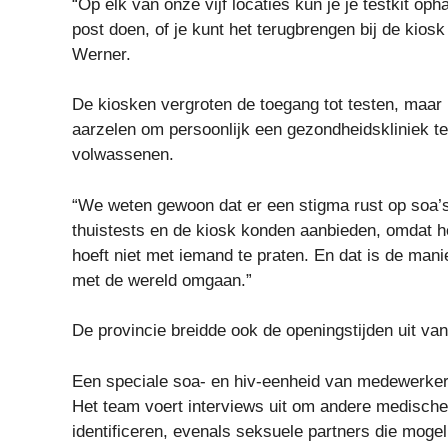
“Op elk van onze vijf locaties kun je je testkit oph
post doen, of je kunt het terugbrengen bij de kiosk 
Werner.
De kiosken vergroten de toegang tot testen, maar
aarzelen om persoonlijk een gezondheidskliniek te
volwassenen.
“We weten gewoon dat er een stigma rust op soa’s
thuistests en de kiosk konden aanbieden, omdat he
hoeft niet met iemand te praten. En dat is de man
met de wereld omgaan.”
De provincie breidde ook de openingstijden uit van
Een speciale soa- en hiv-eenheid van medewerkers 
Het team voert interviews uit om andere medisch
identificeren, evenals seksuele partners die moge