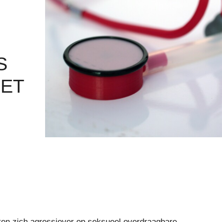
S
HET
ten zich agressiever op seksueel overdraagbare