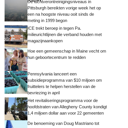
De luchtverontreinigingsniveaus in
Pittsburgh bereikten vorige week het op
een na hoogste niveau ooit sinds de
meting in 1999 begon
ICE trekt beroep in tegen Pa.
milieurichtlijnen die verband houden met
magazijnaankopen
Hoe een gemeenschap in Maine vecht om
hun geboortecentrum te redden
Pennsylvania lanceert een
subsidieprogramma van $10 miljoen om
fruittelers te helpen herstellen van de
bevriezing in april
Het revitaliseringsprogramma voor de
hoofdstraten van Allegheny County kondigt
1,4 miljoen dollar aan voor 22 gemeenten
De benoeming van Doug Mastriano tot