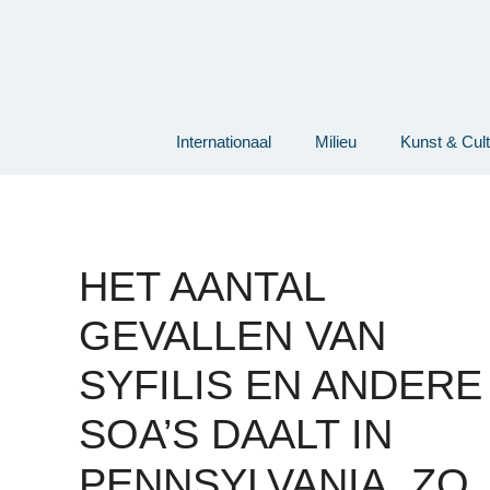
Ga
naar
de
inhoud
Internationaal
Milieu
Kunst & Cul
HET AANTAL
GEVALLEN VAN
SYFILIS EN ANDERE
SOA’S DAALT IN
PENNSYLVANIA, ZO