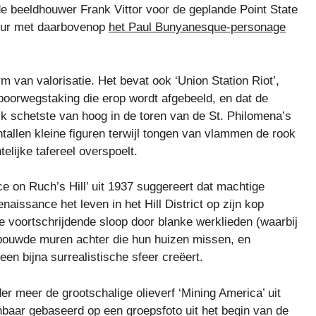
de beeldhouwer Frank Vittor voor de geplande Point State
tuur met daarbovenop
het Paul Bunyanesque-personage
m van valorisatie. Het bevat ook ‘Union Station Riot’,
e spoorwegstaking die erop wordt afgebeeld, en dat de
ijk schetste van hoog in de toren van de St. Philomena’s
ntallen kleine figuren terwijl tongen van vlammen de rook
elijke tafereel overspoelt.
ce on Ruch’s Hill’ uit 1937 suggereert dat machtige
issance het leven in het Hill District op zijn kop
de voortschrijdende sloop door blanke werklieden (waarbij
ebouwde muren achter die hun huizen missen, en
een bijna surrealistische sfeer creëert.
r meer de grootschalige olieverf ‘Mining America’ uit
nbaar gebaseerd op een groepsfoto uit het begin van de