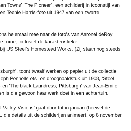
 Towns’ ‘The Pioneer’, een schilderij in icoonstijl van
n Teenie Harris-foto uit 1947 van een zwarte
ing ons helemaal mee naar de foto’s van Aaronel deRoy
e ruïne, inclusief de karakteristieke
bij US Steel’s Homestead Works. (Zij staan ​​nog steeds
sburgh’, toont twaalf werken op papier uit de collectie
ph Pennells ets- en droognaaldstuk uit 1908, ‘Steel –
 en ‘The black Laundress, Pittsburgh’ van Jean-Emile
en is die gewoon haar werk doet in een achtertuin.
el Valley Visions’ gaat door tot in januari (hoewel de
die details uit de schilderijen animeert, op 8 november