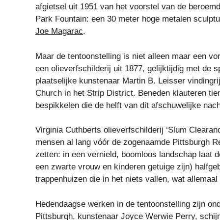
afgietsel uit 1951 van het voorstel van de beroem
Park Fountain: een 30 meter hoge metalen sculp
Joe Magarac
.
Maar de tentoonstelling is niet alleen maar een vor
een olieverfschilderij uit 1877, gelijktijdig met d
plaatselijke kunstenaar Martin B. Leisser vindingr
Church in het Strip District. Beneden klauteren tie
bespikkelen die de helft van dit afschuwelijke nacht
Virginia Cuthberts olieverfschilderij ‘Slum Clearan
mensen al lang vóór de zogenaamde Pittsburgh Rena
zetten: in een vernield, boomloos landschap laat 
een zwarte vrouw en kinderen getuige zijn) halfg
trappenhuizen die in het niets vallen, wat allemaal 
Hedendaagse werken in de tentoonstelling zijn onde
Pittsburgh, kunstenaar Joyce Werwie Perry, schij