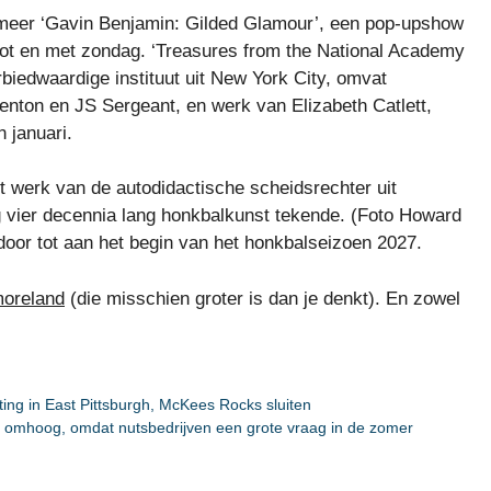
 meer ‘Gavin Benjamin: Gilded Glamour’, een pop-upshow
tot en met zondag. ‘Treasures from the National Academy
biedwaardige instituut uit New York City, omvat
nton en JS Sergeant, en werk van Elizabeth Catlett,
 januari.
t werk van de autodidactische scheidsrechter uit
tig vier decennia lang honkbalkunst tekende. (Foto Howard
 door tot aan het begin van het honkbalseizoen 2027.
moreland
(die misschien groter is dan je denkt). En zowel
ting in East Pittsburgh, McKees Rocks sluiten
juni omhoog, omdat nutsbedrijven een grote vraag in de zomer