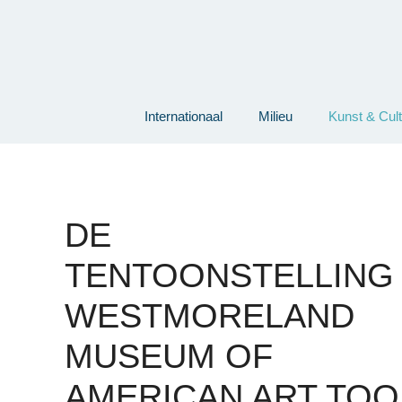
Ga
naar
de
inhoud
Internationaal
Milieu
Kunst & Cul
DE
TENTOONSTELLING
WESTMORELAND
MUSEUM OF
AMERICAN ART TOO