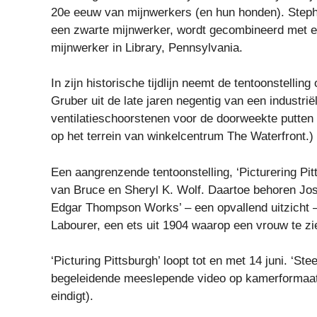
20e eeuw van mijnwerkers (en hun honden). Stephen
een zwarte mijnwerker, wordt gecombineerd met ee
mijnwerker in Library, Pennsylvania.
In zijn historische tijdlijn neemt de tentoonstell
Gruber uit de late jaren negentig van een industriël
ventilatieschoorstenen voor de doorweekte putten 
op het terrein van winkelcentrum The Waterfront.)
Een aangrenzende tentoonstelling, ‘Picturering Pitt
van Bruce en Sheryl K. Wolf. Daartoe behoren Jose
Edgar Thompson Works’ – een opvallend uitzicht –
Labourer, een ets uit 1904 waarop een vrouw te zi
‘Picturing Pittsburgh’ loopt tot en met 14 juni. ‘Ste
begeleidende meeslepende video op kamerformaat, 
eindigt).