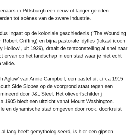
naars in Pittsburgh een eeuw of langer geleden
erden tot scènes van de zware industrie.
’ dus ingaat op de koloniale geschiedenis (‘The Wounding
obert Griffing) en bijna pastorale idylles (
lokaal icoon
 Hollow’, uit 1929), draait de tentoonstelling al snel naar
t ervan op het landschap in een stad waar je niet echt
n wilde.
h Aglow’ van Annie Campbell, een pastel uit circa 1915
South Side Slopes op de voorgrond staat tegen een
mineerd door J&L Steel. Het olieverfschilderij
rca 1905 biedt een uitzicht vanaf Mount Washington,
vuile en dynamische stad omgeven door rook, doorkruist
al lang heeft gemythologiseerd, is hier een gipsen