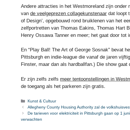
Andere attracties in het Westmoreland zijn onder
van
de veelgeprezen collagekunstenaar
dat loopt 
of Design’, opgebouwd rond bruiklenen van het eer
zelfportretten van Thomas Eakins, Thomas Hart Be
Henry Ossawa Tanner en meer; het gaat door tot in
En “Play Ball! The Art of George Sosnak” bevat he
Pittsburgh en indie-league die vanaf de jaren vijf
Finster, maar dan als hardballfan.) Die show gaat
Er zijn zelfs zelfs
meer tentoonstellingen in West
de toegang als het parkeren zijn gratis.
Categorieën
Kunst & Cultuur
Allegheny County Housing Authority zal de volkshuisves
De tarieven voor elektriciteit in Pittsburgh gaan op 1 
verwachten