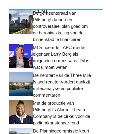
MEEST RECENT
De gemeenteraad van
Pittsburgh keurt een
controversieel plan goed om
de herontwikkeling van de
binnenstad te financieren
MLS noemde LAFC mede-
eigenaar Larry Berg als
volgende commissaris. Dit is
wat u moet weten
De herstart van de Three Mile
Island-reactor vordert dankzij
milieuanalyse en publieke
commentaren
Met de productie van
Pittsburgh’s Alumni Theatre
Company is de cirkel voor de
podiumkunstenaar rond
De Planningcommissie keurt