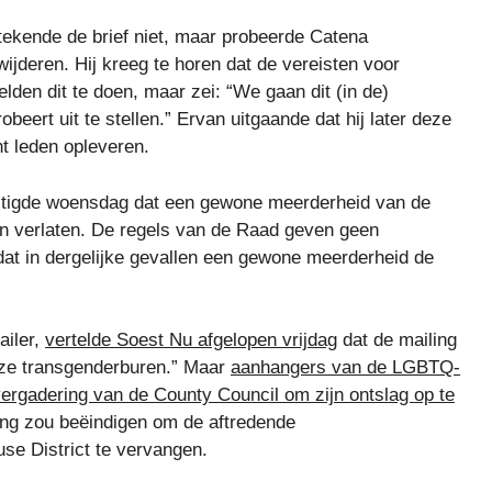
tekende de brief niet, maar probeerde Catena
ijderen. Hij kreeg te horen dat de vereisten voor
den dit te doen, maar zei: “We gaan dit (in de)
ert uit te stellen.” Ervan uitgaande dat hij later deze
t leden opleveren.
stigde woensdag dat een gewone meerderheid van de
en verlaten. De regels van de Raad geven geen
at in dergelijke gevallen een gewone meerderheid de
ailer,
vertelde Soest Nu afgelopen vrijdag
dat de mailing
onze transgenderburen.” Maar
aanhangers van de LGBTQ-
rgadering van de County Council om zijn ontslag op te
oging zou beëindigen om de aftredende
use District te vervangen.