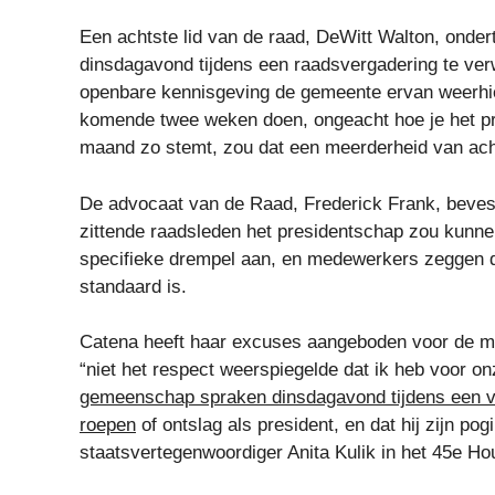
Een achtste lid van de raad, DeWitt Walton, onder
dinsdagavond tijdens een raadsvergadering te verw
openbare kennisgeving de gemeente ervan weerhiel
komende twee weken doen, ongeacht hoe je het probe
maand zo stemt, zou dat een meerderheid van ach
De advocaat van de Raad, Frederick Frank, beve
zittende raadsleden het presidentschap zou kunn
specifieke drempel aan, en medewerkers zeggen d
standaard is.
Catena heeft haar excuses aangeboden voor de m
“niet het respect weerspiegelde dat ik heb voor 
gemeenschap spraken dinsdagavond tijdens een ve
roepen
of ontslag als president, en dat hij zijn p
staatsvertegenwoordiger Anita Kulik in het 45e Ho