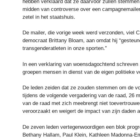
hebben verklaard dat ze daarvoor zullen stemmen 
midden van controverse over een campagnemailer 
zetel in het staatshuis.
De mailer, die vorige week werd verzonden, viel Ca
democraat Brittany Bloam, aan omdat hij “gesteund
transgenderatleten in onze sporten.”
In een verklaring van woensdagochtend schreven 
groepen mensen in dienst van de eigen politieke vo
De leden zeiden dat ze zouden stemmen om de voor
tijdens de volgende vergadering van de raad, 26 
van de raad met zich meebrengt niet toevertrouwe
veroorzaakt en weigert de impact van zijn daden a
De zeven leden vertegenwoordigen een blok progr
Bethany Hallam, Paul Klein, Kathleen Madonna-E