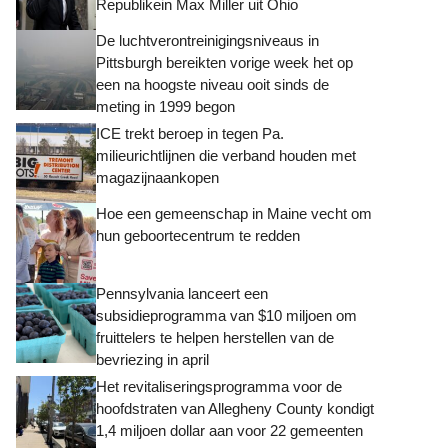
Republikein Max Miller uit Ohio
De luchtverontreinigingsniveaus in
Pittsburgh bereikten vorige week het op
een na hoogste niveau ooit sinds de
meting in 1999 begon
ICE trekt beroep in tegen Pa.
milieurichtlijnen die verband houden met
magazijnaankopen
Hoe een gemeenschap in Maine vecht om
hun geboortecentrum te redden
Pennsylvania lanceert een
subsidieprogramma van $10 miljoen om
fruittelers te helpen herstellen van de
bevriezing in april
Het revitaliseringsprogramma voor de
hoofdstraten van Allegheny County kondigt
1,4 miljoen dollar aan voor 22 gemeenten