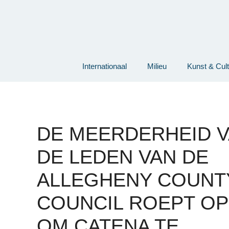
Ga
naar
de
inhoud
Internationaal
Milieu
Kunst & Cul
DE MEERDERHEID 
DE LEDEN VAN DE
ALLEGHENY COUNT
COUNCIL ROEPT OP
OM CATENA TE