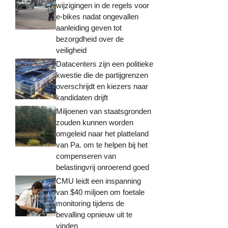
wijzigingen in de regels voor
e-bikes nadat ongevallen
aanleiding geven tot
bezorgdheid over de
veiligheid
Datacenters zijn een politieke
kwestie die de partijgrenzen
overschrijdt en kiezers naar
kandidaten drijft
Miljoenen van staatsgronden
zouden kunnen worden
omgeleid naar het platteland
van Pa. om te helpen bij het
compenseren van
belastingvrij onroerend goed
CMU leidt een inspanning
van $40 miljoen om foetale
monitoring tijdens de
bevalling opnieuw uit te
vinden