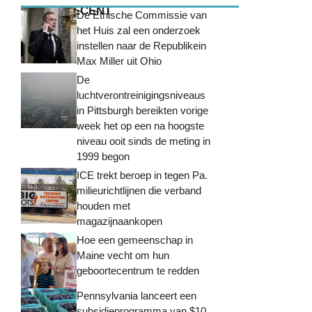
MEEST RECENT
De Ethische Commissie van
het Huis zal een onderzoek
instellen naar de Republikein
Max Miller uit Ohio
De
luchtverontreinigingsniveaus
in Pittsburgh bereikten vorige
week het op een na hoogste
niveau ooit sinds de meting in
1999 begon
ICE trekt beroep in tegen Pa.
milieurichtlijnen die verband
houden met
magazijnaankopen
Hoe een gemeenschap in
Maine vecht om hun
geboortecentrum te redden
Pennsylvania lanceert een
subsidieprogramma van $10