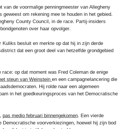
ot van de voormalige penningmeester van Allegheny
 is geweest om rekening mee te houden in het gebied.
egheny County Council, in de race. Partij-insiders
e bondgenoten over haar opvolger.
uliks besluit en merkte op dat hij in zijn derde
istrict dat een groot deel van hetzelfde grondgebied
e race: op dat moment was Fred Coleman de enige
met steun van Weinstein
en een campagnelancering die
-raadsdemocraten. Hij rolde naar een algemeen
loam in het goedkeuringsproces van het Democratische
d,
pas medio februari binnengekomen
. Een vierde
Democratische voorverkiezingen, hoewel hij zijn bod