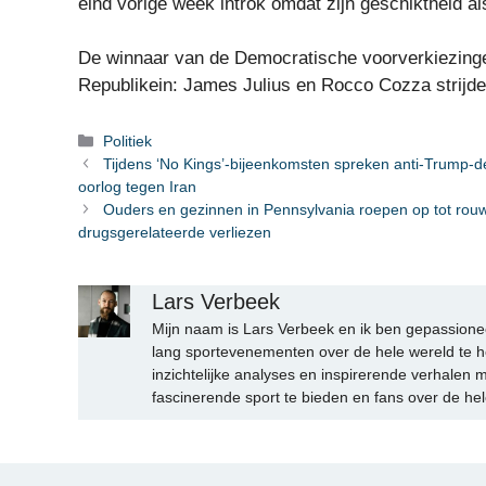
eind vorige week introk omdat zijn geschiktheid al
De winnaar van de Democratische voorverkiezing
Republikein: James Julius en Rocco Cozza strijde
Categorieën
Politiek
Tijdens ‘No Kings’-bijeenkomsten spreken anti-Trump-d
oorlog tegen Iran
Ouders en gezinnen in Pennsylvania roepen op tot rou
drugsgerelateerde verliezen
Lars Verbeek
Mijn naam is Lars Verbeek en ik ben gepassionee
lang sportevenementen over de hele wereld te h
inzichtelijke analyses en inspirerende verhalen m
fascinerende sport te bieden en fans over de hel