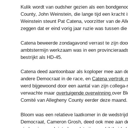
Kulik wordt van oudsher gezien als een bondgeno
County, John Weinstein, die lange tijd een kracht
Weinstein steunt Pat Catena, voorzitter van de All
zeggen dat er eind vorig jaar ruzie was tussen di
Catena beweerde zondagavond verrast te zijn door K
ambtstermijn werkzaam was in een provincieraadsd
bestrijkt als HD-45.
Catena deed aantoonbaar als koploper mee aan d
andere Democraat in de race, en
Catena vertrok 
werd bijgewoond door een aantal van zijn collega
verwachte maar
overtuigende overwinning
over B
Comité van Allegheny County eerder deze maand.
Bloom was een relatieve laatkomer in de wedstrij
Democraat, Cameron Grosh, deed ook mee aan de 