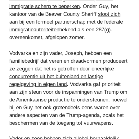
immigratie scherp te beperken
. Onder Guy, het
kantoor van de Beaver County Sheriff
sloot zich
aan bij een formeel partnerschap met de federale
immigratieautoriteiten
bekend als een 287(g)-
overeenkomst, afgelopen zomer.
Vodvarka en zijn vader, Joseph, hebben een
familiebedrijf dat veren en draadvormen produceert
ze zeggen dat het is getroffen door oneerlijke
concurrentie uit het buitenland en lastige
regelgeving in eigen land
. Vodvarka gaf prioriteit
aan zijn steun voor de inspanningen van Trump om
de Amerikaanse productie te ondersteunen, hoewel
hij en Guy het ook grotendeels eens waren over
andere aspecten van de Trump-agenda, zoals het
beschermen van de toegang tot vuurwapens.
Vader en zoon hebben zich allebei herhaaldelijk