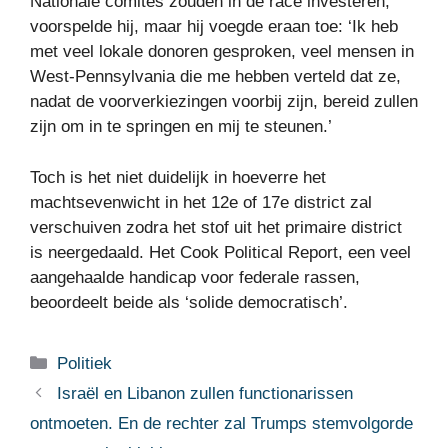
Nationale comités zouden in de race investeren,
voorspelde hij, maar hij voegde eraan toe: ‘Ik heb
met veel lokale donoren gesproken, veel mensen in
West-Pennsylvania die me hebben verteld dat ze,
nadat de voorverkiezingen voorbij zijn, bereid zullen
zijn om in te springen en mij te steunen.’
Toch is het niet duidelijk in hoeverre het
machtsevenwicht in het 12e of 17e district zal
verschuiven zodra het stof uit het primaire district
is neergedaald. Het Cook Political Report, een veel
aangehaalde handicap voor federale rassen,
beoordeelt beide als ‘solide democratisch’.
Categorieën
Politiek
Israël en Libanon zullen functionarissen
ontmoeten. En de rechter zal Trumps stemvolgorde