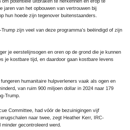
m potentiële uitbraken te herkennen en erop te
 jaren van het opbouwen van vertrouwen bij
p hun hoede zijn tegenover buitenstaanders.
-Trump zijn veel van deze programma’s beëindigd of zijn
nger je eerstelijnsogen en oren op de grond die je kunnen
ies je kostbare tijd, en daardoor gaan kostbare levens
ri fungeren humanitaire hulpverleners vaak als ogen en
minderd, van ruim 900 miljoen dollar in 2024 naar 179
ing-Trump.
scue Committee, had vóór de bezuinigingen vijf
terugschalen naar twee, zegt Heather Kerr, IRC-
 minder gecontroleerd werd.