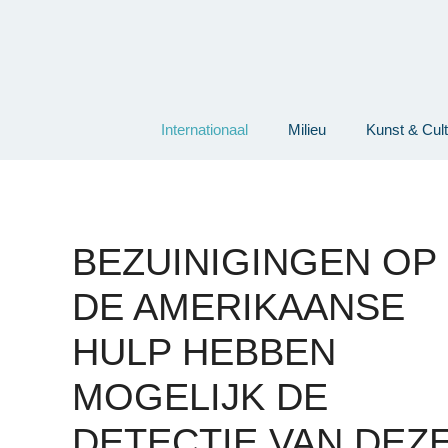
Ga
naar
de
inhoud
Internationaal
Milieu
Kunst & Cul
BEZUINIGINGEN OP
DE AMERIKAANSE
HULP HEBBEN
MOGELIJK DE
DETECTIE VAN DEZ