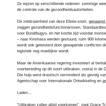
Ze wijzen op verschillende redenen: sommige weer
de controle van de gezondheidsautoriteiten.
De zeldzaamheid van deze Ebola-soort,
genaamd 
zeggen gezondheidsfunctionarissen. Standaardtests
voor Bundibugyo, en het kostte tijd voordat monste
– naar Kinshasa werden gestuurd, ruim 900 kilomet
wordt ook geteisterd door gewapende conflicten d
logistiek nog moeilijker wordt.
Maar de Amerikaanse regering investeert al tiental
voorbereiding op dit soort uitbraken, vooral in de
Die hulp werd drastisch verminderd als gevolg v
Agentschap voor Internationale Ontwikkeling en
a
Laden…
“Uitbraken zullen altijd voorkomen”, zegt Grace 