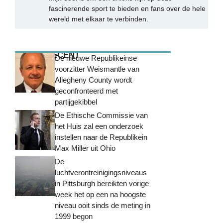
fascinerende sport te bieden en fans over de hele
wereld met elkaar te verbinden.
MEEST RECENT
De nieuwe Republikeinse
voorzitter Weismantle van
Allegheny County wordt
geconfronteerd met
partijgekibbel
De Ethische Commissie van
het Huis zal een onderzoek
instellen naar de Republikein
Max Miller uit Ohio
De
luchtverontreinigingsniveaus
in Pittsburgh bereikten vorige
week het op een na hoogste
niveau ooit sinds de meting in
1999 begon