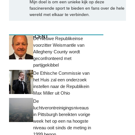
Mijn doel is om een unieke kijk op deze
fascinerende sport te bieden en fans over de hele
wereld met elkaar te verbinden.
MEEST RECENT
De nieuwe Republikeinse
voorzitter Weismantle van
Allegheny County wordt
geconfronteerd met
partijgekibbel
De Ethische Commissie van
het Huis zal een onderzoek
instellen naar de Republikein
Max Miller uit Ohio
De
luchtverontreinigingsniveaus
in Pittsburgh bereikten vorige
week het op een na hoogste
niveau ooit sinds de meting in
1999 begon