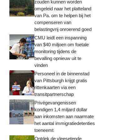
zouden kunnen worden
omgeleid naar het platteland
van Pa. om te helpen bij het
compenseren van
belastingvrij onroerend goed
CMU leidt een inspanning
van $40 miljoen om foetale
monitoring tijdens de
bevalling opnieuw uit te
vinden
Personeel in de binnenstad
van Pittsburgh krijgt gratis
rittenkaarten via een
transitpartnerschap
Privégevangenissen
kondigen 1,4 miljard dollar
aan inkomsten aan naarmate
het aantal immigratiedetenties
toeneemt
Ontdek de vleesetende