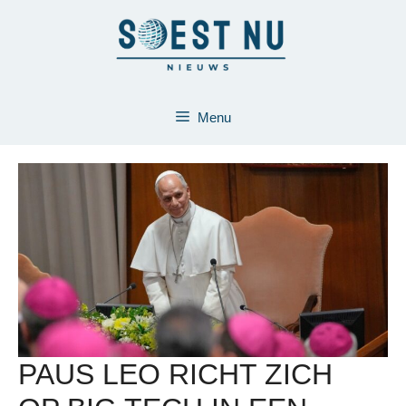
Ga
naar
de
inhoud
Menu
PAUS LEO RICHT ZICH