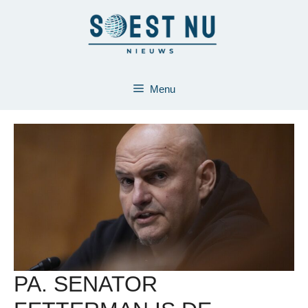
Ga
naar
de
inhoud
Menu
PA. SENATOR