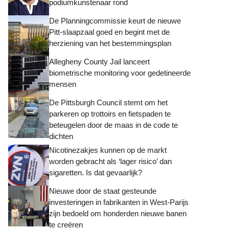
podiumkunstenaar rond
De Planningcommissie keurt de nieuwe
Pitt-slaapzaal goed en begint met de
herziening van het bestemmingsplan
Allegheny County Jail lanceert
biometrische monitoring voor gedetineerde
mensen
De Pittsburgh Council stemt om het
parkeren op trottoirs en fietspaden te
beteugelen door de maas in de code te
dichten
Nicotinezakjes kunnen op de markt
worden gebracht als ‘lager risico’ dan
sigaretten. Is dat gevaarlijk?
Nieuwe door de staat gesteunde
investeringen in fabrikanten in West-Parijs
zijn bedoeld om honderden nieuwe banen
te creëren