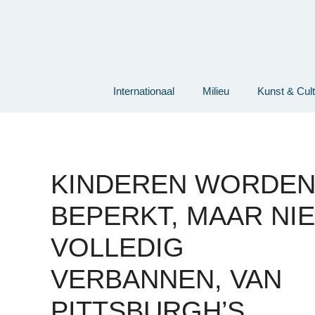
Ga
naar
de
inhoud
Internationaal
Milieu
Kunst & Cul
KINDEREN WORDE
BEPERKT, MAAR NIE
VOLLEDIG
VERBANNEN, VAN
PITTSBURGH’S