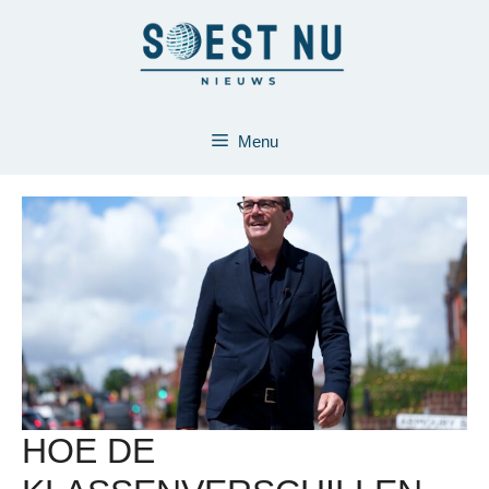
Ga
naar
de
inhoud
Menu
HOE DE