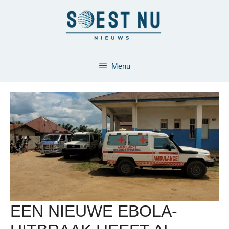
Ga
naar
de
inhoud
Menu
EEN NIEUWE EBOLA-