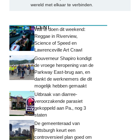
wereld met elkaar te verbinden.
MEEST RECENT
Wat te doen dit weekend:
Reggae in Riverview,
Science of Speed ​​en
Lawrenceville Art Crawl
Gouverneur Shapiro kondigt
de vroege heropening van de
Parkway East-brug aan, en
dankt de werknemers die dit
mogelijk hebben gemaakt
Uitbraak van diarree-
veroorzakende parasiet
gekoppeld aan Pa., nog 3
staten
De gemeenteraad van
Pittsburgh keurt een
controversieel plan goed om