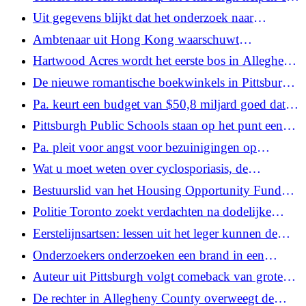
toegankelijkere gezondheidszorg vorm te geven
Uit gegevens blijkt dat het onderzoek naar
ouderenmisbruik door de waakhond geheim werd
Ambtenaar uit Hong Kong waarschuwt
gehouden, omdat het kantoor van Shapiro
boekverkopers voor veiligheidsrisico's na invallen
Hartwood Acres wordt het eerste bos in Allegheny
vertrouwelijkheid claimt
County dat deel uitmaakt van het nationale
De nieuwe romantische boekwinkels in Pittsburgh
netwerk voor oude groei
verkopen meer dan alleen maar gelukkige boeken
Pa. keurt een budget van $50,8 miljard goed dat
meer geld naar de armste scholen stuurt, en slaat
Pittsburgh Public Schools staan ​​op het punt een
moeilijke beleidsvragen over
nieuw aankoopbeleid te voeren na aandringen van
Pa. pleit voor angst voor bezuinigingen op
de stadscontroleur
Medicaid, werkvereisten kunnen gevolgen hebben
Wat u moet weten over cyclosporiasis, de
voor mensen met ernstige ziekten
darmziekte die de VS treft
Bestuurslid van het Housing Opportunity Fund
klaagt de URA van Pittsburgh aan
Politie Toronto zoekt verdachten na dodelijke
schietpartij op festival
Eerstelijnsartsen: lessen uit het leger kunnen de
gaten in de gezondheidszorg op het platteland van
Onderzoekers onderzoeken een brand in een
Pa helpen dichten.
muziekbar in Bangkok waarbij minstens 27
Auteur uit Pittsburgh volgt comeback van grote
mensen om het leven kwamen
zoogdieren in het oosten van de VS
De rechter in Allegheny County overweegt de