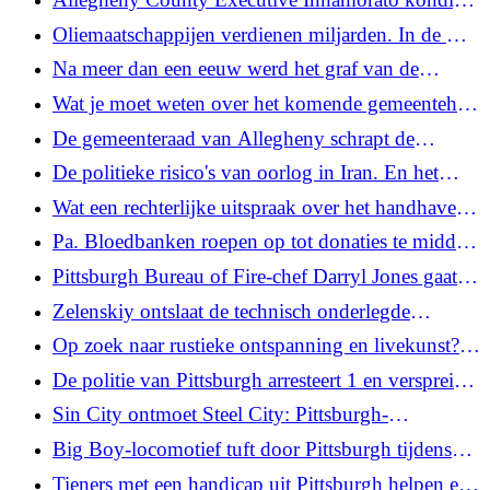
elektriciteitsrekening
zwangerschap aan en dringt aan op betaald
Oliemaatschappijen verdienen miljarden. In de VS
ouderschapsverlof
groeit de roep om belasting op hun meevaller
Na meer dan een eeuw werd het graf van de
voorheen tot slaaf gemaakte pastoor van Pittsburgh
Wat je moet weten over het komende gemeentehuis
eindelijk gemarkeerd
van Mind Matters: Zorg voor mantelzorgers
De gemeenteraad van Allegheny schrapt de
stemvraag van november over de afschaffing van
De politieke risico's van oorlog in Iran. En het
het begrotingsplafond
gebruik van geweld door ICE neemt toe, zo blijkt
Wat een rechterlijke uitspraak over het handhaven
uit het rapport
van een luchtkwaliteitsnorm uit het Biden-tijdperk
Pa. Bloedbanken roepen op tot donaties te midden
voor Pennsylvania betekent
van een noodtekort in de zomer
Pittsburgh Bureau of Fire-chef Darryl Jones gaat
met pensioen na interne evaluatie
Zelenskiy ontslaat de technisch onderlegde
minister van Defensie van Oekraïne vanwege een
Op zoek naar rustieke ontspanning en livekunst?
herschikking van de regering
Maak een dagtocht naar Pa.'s Mount Gretna.
De politie van Pittsburgh arresteert 1 en verspreidt
de menigte die vuurwerk gooit in East Liberty
Sin City ontmoet Steel City: Pittsburgh-
muzikanten steunen Wayne Newton tijdens de
Big Boy-locomotief tuft door Pittsburgh tijdens
Meadows-show
een nationale tournee
Tieners met een handicap uit Pittsburgh helpen een