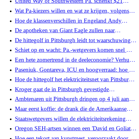
United Way of Southwestern Pa. schenkt $21
miljoen aan 121 non-profitorganisaties in de regio
Wat Pa-kiezers willen en wat ze krijgen, volgens
en viert 100-jarig jubileum
een recente peiling
Hoe de klassenverschillen in Engeland Andy
Burnham vormden, de waarschijnlijke volgende
De apotheken van Giant Eagle zullen naar
premier van Groot-Brittannië
verwachting gewoon doorgaan onder de Kroger-
De hittegolf in Pittsburgh leidt tot waarschuwingen
deal
voor stroomuitval, vroegtijdige afvalinzameling en
Schiet op en wacht: Pa.-wetgevers komen snel met
sluiting van carrousels
wetsvoorstellen om de bouw van datacenters te
Een hete zomertrend in de deeleconomie? Verhuur
pauzeren
zwembaden
Paseniuk, Gontareva, ICU en hoogverraad: hoe het
Bureau van de Procureur-Generaal het onderzoek
Hoe de hittegolf het elektriciteitsnet van Pittsburgh
startte en vervolgens abrupt stopette
onder druk zet
Kroger gaat de in Pittsburgh gevestigde
supermarktketen Giant Eagle overnemen, maar de
Ambtenaren uit Pittsburgh dringen op 4 juli aan
naam blijft hetzelfde
op de veiligheid en zeggen dat 'verstorend gedrag'
Maar eerst koffie: de drank die de Amerikaanse
niet zal worden getolereerd
Revolutie energie gaf
Staatswetgevers willen de elektriciteitsrekening
verlagen. De gevolgen voor de begroting zijn
Oregon SEH-artsen winnen een 'David en Goliath'-
wellicht te groot om te slikken.
strijd tegen een nationaal bedrijf
Hoe een tekort aan kunstmest, veroorzaakt door de