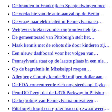
Navigation
als bemiddelaars gebruiken. Wat betekent dat?
De branden in Frankrijk en Spanje dwingen meer
dan 300.000 mensen hun huizen te ontvluchten
De verdachte van de auto-aanval op de Berlin
Pride is dood, zegt de politie
De vraag naar elektriciteit in Pennsylvania en
omliggende staten overtreft het aanbod
Wetgevers breken zonder ongrondwettelijke
moordvonnissen aan te pakken, waardoor 1K Pa.-
De gemeenteraad van Pittsburgh stelt het
levensreddende mensen in het ongewisse blijven
belastingsubsidievoorstel in de binnenstad voor,
Maak kennis met de robots die door kinderen zijn
onder scherpe kritiek
geprogrammeerd om hun inheemse talen te
Een nieuw dashboard voor het volgen van
spreken
mazelen van het Pa. Department of Health toont dit
Pennsylvania staat op de laatste plaats in een nieuw
jaar meer dan 100 gevallen
onderzoek naar de kiezersregistratie onder 18-
Op de begrafenis in Mississippi roepen
jarigen
burgerrechtenleiders op tot gerechtigheid voor de
Allegheny County kende 90 miljoen dollar aan
18-jarige Nolan Wells
staatsgeld toe voor senioren, banen en
De FDA concentreerde zich nog steeds op Taylor
infrastructuur
Farms-sla als bron van Cyclospora, ondanks de
PennDOT zegt dat de I-376 Parkway in Pittsburgh
ingetrokken test
volgende week eerder dan gepland zal heropenen
De begroting van Pennsylvania omvat een
verhoging van de staatskunstfinanciering met $ 1
Pittsburgh loopt een groter risico op zwaar weer;
miljoen