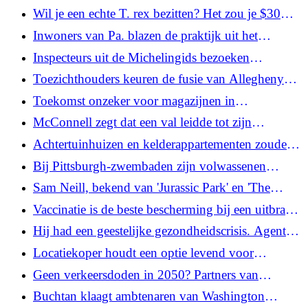
verkoop van Mon View, Palisades, betaalbare
Wil je een echte T. rex bezitten? Het zou je $30
appartementen
miljoen kunnen kosten
Inwoners van Pa. blazen de praktijk uit het
koloniale tijdperk nieuw leven in door een
Inspecteurs uit de Michelingids bezoeken
'vierkante meter' vlas te verbouwen
Pittsburgh om de beste restaurants te vinden en te
Toezichthouders keuren de fusie van Allegheny
beoordelen
Health Network en Heritage Valley Health System
Toekomst onzeker voor magazijnen in
goed
Pennsylvania nadat ICE zich heeft teruggetrokken
McConnell zegt dat een val leidde tot zijn
uit detentiecentra
ziekenhuisopname, waardoor wekenlange stilte
Achtertuinhuizen en kelderappartementen zouden
werd verbroken
in Pa gemakkelijker te bouwen kunnen zijn. Dit is
Bij Pittsburgh-zwembaden zijn volwassenen
waarom
verplicht om kinderen onder de 15 jaar tijdens de
Sam Neill, bekend van 'Jurassic Park' en 'The
avond- en weekenduren te begeleiden
Piano', sterft op 78-jarige leeftijd, zegt zijn familie
Vaccinatie is de beste bescherming bij een uitbraak
van Pa.-mazelen, zeggen experts
Hij had een geestelijke gezondheidscrisis. Agenten
van de Memphis-taskforce kwamen en schoten
Locatiekoper houdt een optie levend voor
hem neer
theatergroepen uit Pittsburgh
Geen verkeersdoden in 2050? Partners van
Allegheny County benoemen tien wegen voor
Buchtan klaagt ambtenaren van Washington
oplossingen