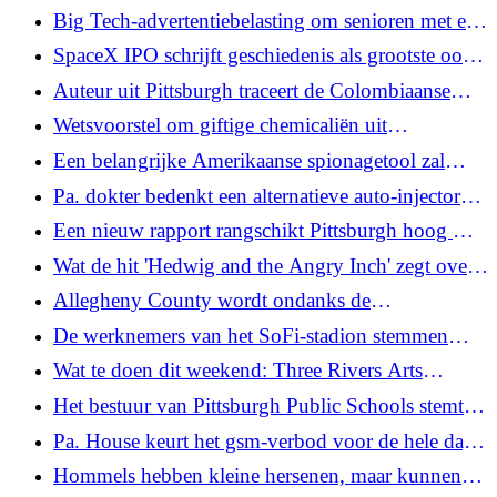
Pennsylvania, wat aanleiding geeft tot hernieuwde
Big Tech-advertentiebelasting om senioren met een
nadruk op preventie
laag inkomen te helpen? Activisten probeerden
SpaceX IPO schrijft geschiedenis als grootste ooit.
vangnetprogramma's te financieren
Aandelen winnen 19% op de eerste dag
Auteur uit Pittsburgh traceert de Colombiaanse
wortels van familie in 'The Violence'
Wetsvoorstel om giftige chemicaliën uit
persoonlijke verzorgingsartikelen te elimineren, is
Een belangrijke Amerikaanse spionagetool zal
aangenomen in het Pa. State House
vrijdag vervallen – wat nu?
Pa. dokter bedenkt een alternatieve auto-injector
voor EpiPen die op je telefoon kan worden
Een nieuw rapport rangschikt Pittsburgh hoog wat
aangesloten
betreft parken, maar constateert ongelijke toegang
Wat de hit 'Hedwig and the Angry Inch' zegt over
het theaterbezoek in Pittsburgh
Allegheny County wordt ondanks de
belastingverhoging in 2025 geconfronteerd met
De werknemers van het SoFi-stadion stemmen
aanhoudende begrotingsproblemen, waarschuwt
vóór het WK om een ​​staking toe te staan
Wat te doen dit weekend: Three Rivers Arts
de controller
Festival, Pride-evenementen, Babesburgh Bash
Het bestuur van Pittsburgh Public Schools stemt
om vooruitgang te boeken met de schoolsluitingen
Pa. House keurt het gsm-verbod voor de hele dag
eind juni 2027
op school goed, gesponsord door Fox Chapel-
Hommels hebben kleine hersenen, maar kunnen
democraat Mandy Steele