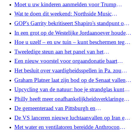
County aan nadat hij de uitdaging van de Senaat
Moet u uw kinderen aanmelden voor Trump
aan Bartolotta heeft verloren
Accounts? Vier dingen om te overwegen
Wat te doen dit weekend: Northside Music
Festival, fotografie-expositie 'On Assignment'
GOP's Garrity bekritiseert Shapiro's standpunt over
datacenters en benadrukt lokale controle
In een grot op de Westelijke Jordaanoever houden
Israëli's en Palestijnen een ongewone lunch
Hoe u uzelf – en uw tuin – kunt beschermen tegen
teken tijdens een van de slechtste seizoenen in tien
Tweeledige steun aan het panel van het
jaar
Amerikaanse Huis van Afgevaardigden voor
Een nieuw voorstel voor orgaandonatie baart
onderzoek naar private equity in de jeugdsport
zorgen
Het besluit over vaardigheidsspellen in Pa. zou
arcadespellen kunnen verbieden zonder wettelijke
Graham Platner laat zijn bod op de Senaat vallen
regelgeving
nadat hij werd beschuldigd van verkrachting
Upcycling van de natuur: hoe je strandglas kunt
vinden langs Lake Erie
Philly heeft meer onafhankelijkheidsverklaringen
dan welke andere stad dan ook
De gemeenteraad van Pittsburgh en
buurtadvocaten denken na over de toekomst van
De VS lanceren nieuwe luchtaanvallen op Iran en
het recreatiecentrum Hazelwood
Teheran vuurt terug op de Arabische Golfstaten
Met water en ventilatoren bereidde Anthrocon
2026 zich voor op de extreme hitte van Pittsburgh