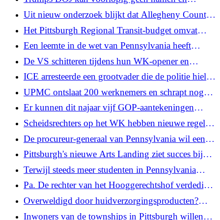
huisvesting
medische dossiers van transjongeren in Californië
Uit nieuw onderzoek blijkt dat Allegheny County
krijgen
een lichtpuntje is voor leermogelijkheden in de
Het Pittsburgh Regional Transit-budget omvat
zomer
geen tariefverhogingen en bezuinigingen op
Een leemte in de wet van Pennsylvania heeft
diensten
brandweerbedrijven en provinciale
De VS schitteren tijdens hun WK-opener en
penningmeesters met elkaar in conflict gebracht
domineren Paraguay met 4-1
ICE arresteerde een grootvader die de politie hielp
over online loterijen. Ze vragen wetgevers om een ​​
bij het onderzoeken van de moord op zijn dochter
update.
UPMC ontslaat 200 werknemers en schrapt nog
eens 300 openstaande vacatures
Er kunnen dit najaar vijf GOP-aantekeningen
verschijnen op de stembiljetten van het Pa. House
Scheidsrechters op het WK hebben nieuwe regels
in Allegheny County
om tijdens wedstrijden te fluiten
De procureur-generaal van Pennsylvania wil een
uitspraak van de rechtbank ongedaan maken die
Pittsburgh's nieuwe Arts Landing ziet succes bij
abortus als recht erkende
het organiseren van zijn eerste Three Rivers Arts
Terwijl steeds meer studenten in Pennsylvania
Festival
lerarenvoorbereidingsprogramma’s voltooien,
Pa. De rechter van het Hooggerechtshof verdedigt
blijven er lerarentekorten bestaan
de onafhankelijkheid na kritiek op de
Overweldigd door huidverzorgingsproducten?
Democratische Partij
Snijd door het lawaai met onze nieuwe nieuwsbrief
Inwoners van de townships in Pittsburgh willen