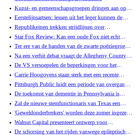
medische en sociale ondersteuning?
Kunst- en gemeenschapsgroepen dringen aan op
de heropening van het kenmerkende Marshall
Eerstelijnsartsen: lessen uit het leger kunnen de
Building in Pittsburgh
gaten in de gezondheidszorg op het platteland van
Republikeinen trekken strijdlijnen over
Pa helpen dichten.
ouderschapsverlof in Allegheny County;
Star Fox Review: Kan een oude Fox niet echt
Voorstanders zeggen dat het wetsvoorstel kan
nieuwe trucjes leren
Ter ere van de banden van de zwarte poëziegroep
veranderen
Cave Canem met Pittsburgh
Na een verhit debat vraagt ​​de Allegheny County
Council de kiezers om hun mening te geven over
De VS versoepelen de beperkingen voor het
de begroting en de personeelsbezetting
Iraanse WK-team, waardoor reizen twee dagen
Carrie Hoogovens staan ​​sterk met een recente
voor de volgende wedstrijd mogelijk is
subsidie ​​van $100.000
Pittsburgh Public luidt een periode van overgang
en rouw in voor gezinnen met het sluiten van
De toekomst van dementie in Pennsylvania is
scholen
mogelijk al zichtbaar in Japan
Zal de nieuwe stemfunctionaris van Texas een
‘disruptor’ zijn? De lokale bevolking bereidt zich
'Geweldonderbrekers' worden deze zomer ingezet
hierop voor
in zwembaden van Pittsburgh, aldus
Walnut Capital presenteert ontwerp voor
veiligheidsleiders van de jeugd
appartementencomplex met 199 eenheden in East
De schorsing van het rijden vanwege epileptische