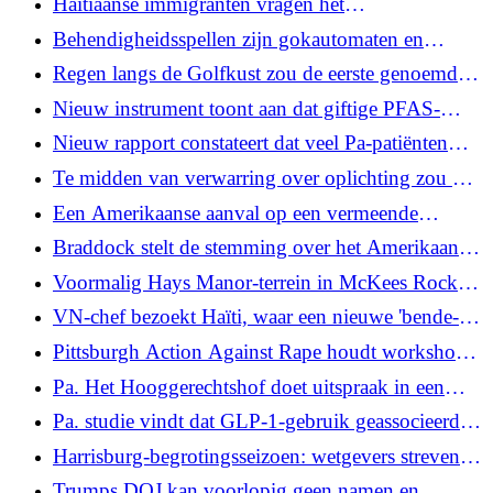
Haïtiaanse immigranten vragen het
Hooggerechtshof om de zaak te seponeren in het
Behendigheidsspellen zijn gokautomaten en
licht van nieuw bewijsmateriaal
moeten voldoen aan de gokwet van Pa., de regels
Regen langs de Golfkust zou de eerste genoemde
van het Hooggerechtshof
storm van het Atlantische orkaanseizoen kunnen
Nieuw instrument toont aan dat giftige PFAS-
worden
chemicaliën alomtegenwoordig zijn in de Delaware
Nieuw rapport constateert dat veel Pa-patiënten
River
moeite hebben met het vinden van de kosten van
Te midden van verwarring over oplichting zou Bill
medische diensten in ziekenhuizen
Pa. verbieden sms-berichten te gebruiken om
Een Amerikaanse aanval op een vermeende
schulden te innen
drugsboot doodt één persoon en laat twee
Braddock stelt de stemming over het Amerikaanse
overlevenden achter
staalproject uit vanwege zorgen over vervuiling
Voormalig Hays Manor-terrein in McKees Rocks
zal niet worden herontwikkeld als betaalbare
VN-chef bezoekt Haïti, waar een nieuwe 'bende-
woningen
onderdrukkingsmacht' zal worden ingezet
Pittsburgh Action Against Rape houdt workshop
over fondsen voor overlevenden van seksueel
Pa. Het Hooggerechtshof doet uitspraak in een
geweld
zaak die draait om het controversiële
Pa. studie vindt dat GLP-1-gebruik geassocieerd is
surveillancesysteem voor geweerschoten
met een lager risico op borstkanker; onderzoekers
Harrisburg-begrotingsseizoen: wetgevers streven
om een ​​klinische proef te starten
naar een Big Tech-belasting en deregulering van de
Trumps DOJ kan voorlopig geen namen en