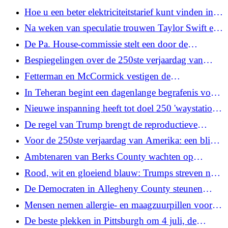
kiezersdossiers in te dienen
casinostadje Primm, Nevada, te redden
Hoe u een beter elektriciteitstarief kunt vinden in
Pennsylvania
Na weken van speculatie trouwen Taylor Swift en
Travis Kelce in New York
De Pa. House-commissie stelt een door de
Republikeinse Partij gesponsorde wet op de
Bespiegelingen over de 250ste verjaardag van
verbeurdverklaring van civiele bezittingen voor
Amerika
Fetterman en McCormick vestigen de
aanwezigheid van Pa op de Great American State
In Teheran begint een dagenlange begrafenis voor
Fair nadat Shapiro weigert
de gedode Opperste Leider Ayatollah Ali
Nieuwe inspanning heeft tot doel 250 'waystations'
Khamenei
in de Laurel Highlands te certificeren voor de
De regel van Trump brengt de reproductieve
monarchvlinders van Pa.s
gezondheidszorg voor 160.000 patiënten per jaar
Voor de 250ste verjaardag van Amerika: een blik
in gevaar, zegt de rechtszaak
op de bijdragen van Pittsburgh aan de geschiedenis
Ambtenaren van Berks County wachten op
van het land
antwoorden van Trump-beheerder over de
Rood, wit en gloeiend blauw: Trumps streven naar
toekomst van ICE-magazijn
nieuwe reactoren bereikt de eindstreep
De Democraten in Allegheny County steunen
Garfinkel als partijvoorzitter en bevestigen een
Mensen nemen allergie- en maagzuurpillen voor
meer progressieve koers
PMS. Zou het kunnen werken?
De beste plekken in Pittsburgh om 4 juli, de