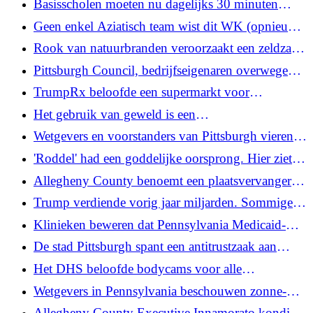
Basisscholen moeten nu dagelijks 30 minuten
rechtszaak
pauze voorzien, volgens de nieuwe
Geen enkel Aziatisch team wist dit WK (opnieuw)
begrotingsvoorziening van het Pa
ver te komen. Wat houdt hen tegen?
Rook van natuurbranden veroorzaakt een zeldzaam
Code Maroon luchtkwaliteitsalarm voor de regio
Pittsburgh Council, bedrijfseigenaren overwegen
Pittsburgh, Code Paars voor Pa.
plannen om verbeteringen aan East Carson St. te
TrumpRx beloofde een supermarkt voor
financieren
goedkopere medicijnen, maar leverde een boetiek
Het gebruik van geweld is een
op
‘standaardinstrument’ geworden voor ICE-
Wetgevers en voorstanders van Pittsburgh vieren
officieren, zo blijkt uit een nieuw rapport
de overwinning op de Pa.-begroting
'Roddel' had een goddelijke oorsprong. Hier ziet u
hoe het zijn zondige reputatie kreeg
Allegheny County benoemt een plaatsvervanger
tot interim-gevangenisbewaker
Trump verdiende vorig jaar miljarden. Sommige
swingende kiezers in Pennsylvania zeggen dat het
Klinieken beweren dat Pennsylvania Medicaid-
hen niets kan schelen
dekking van abortus moet implementeren naarmate
De stad Pittsburgh spant een antitrustzaak aan
de juridische strijd voortduurt
tegen fabrikanten van brandweerwagens
Het DHS beloofde bodycams voor alle
immigratieagenten. Maanden later is dat nog steeds
Wetgevers in Pennsylvania beschouwen zonne-
niet gebeurd
energie op het balkon als compensatie voor de
Allegheny County Executive Innamorato kondigt