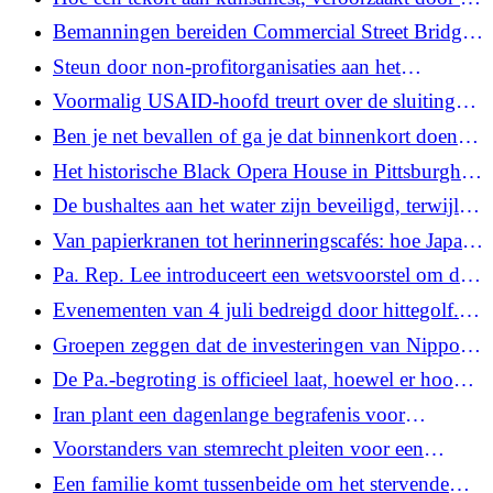
oorlog in Iran, de Amerikaanse voedselprijzen zou
Bemanningen bereiden Commercial Street Bridge
kunnen beïnvloeden
voor op de grote glijbaan en dringen er bij
Steun door non-profitorganisaties aan het
chauffeurs in de omgeving van Pittsburgh op aan
wagenpark van Pittsburgh kan besparingen in
Voormalig USAID-hoofd treurt over de sluiting
zich klaar te maken
2027 betekenen, zeggen functionarissen
ervan, terwijl hij hoopt op de toekomst ervan
Ben je net bevallen of ga je dat binnenkort doen?
Deel uw verhaal en vragen over de kosten
Het historische Black Opera House in Pittsburgh
krijgt een grote restauratiesubsidie
De bushaltes aan het water zijn beveiligd, terwijl
opstoppingen op de I-376 dreigen
Van papierkranen tot herinneringscafés: hoe Japan
(en Pa.) ouderen in de plooi houdt
Pa. Rep. Lee introduceert een wetsvoorstel om de
betalingen voor zwarte longziekten te verhogen
Evenementen van 4 juli bedreigd door hittegolf.
En Rusland valt de hoofdstad van Oekraïne aan
Groepen zeggen dat de investeringen van Nippon
Steel de steenkool- en luchtvervuiling in de Mon
De Pa.-begroting is officieel laat, hoewel er hoop
Valley zullen bestendigen
blijft bestaan ​​op een deal volgende week
Iran plant een dagenlange begrafenis voor
Opperste Leider Khamenei na de oorlogsdood
Voorstanders van stemrecht pleiten voor een
gerechtelijke afkeuring van de eis van Trump om
Een familie komt tussenbeide om het stervende