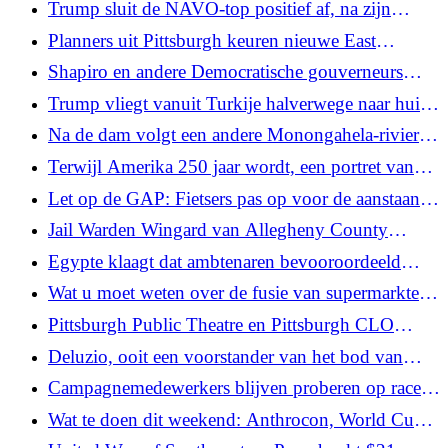
Trump sluit de NAVO-top positief af, na zijn
ontmoeting met Zelensky
Planners uit Pittsburgh keuren nieuwe East
Liberty-appartementen goed en horen plannen
Shapiro en andere Democratische gouverneurs
voor South Side-eenheden
dringen er bij de US Postal Service op aan om het
Trump vliegt vanuit Turkije halverwege naar huis
verkiezingsplan van Trump te laten vallen
in een oude Air Force One
Na de dam volgt een andere Monongahela-rivier
voor bedrijven
Terwijl Amerika 250 jaar wordt, een portret van
Pittsburgh bij de oprichting van het land
Let op de GAP: Fietsers pas op voor de aanstaande
sluiting van het GAP-pad in Pittsburgh
Jail Warden Wingard van Allegheny County
verlaat eind juli zijn functie
Egypte klaagt dat ambtenaren bevooroordeeld
waren in de WK-nederlaag tegen Argentinië
Wat u moet weten over de fusie van supermarkten
en apotheken Giant Eagle en Kroger
Pittsburgh Public Theatre en Pittsburgh CLO
zeggen dat de voortgang richting fusie goed
Deluzio, ooit een voorstander van het bod van
verloopt
Platner in de Senaat, roept hem op zich terug te
Campagnemedewerkers blijven proberen op races
trekken na vermeende mishandeling
te wedden, ondanks pogingen om handel met
Wat te doen dit weekend: Anthrocon, World Cup
voorkennis te beteugelen
Fan Zone en Four of July-vieringen