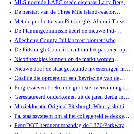
MLS noemde LAFC mede-eigenaar Larry Berg als
van de binnenstad te financieren
volgende commissaris. Dit is wat u moet weten
De herstart van de Three Mile Island-reactor
vordert dankzij milieuanalyse en publieke
Met de productie van Pittsburgh's Alumni Theatre
commentaren
Company is de cirkel voor de podiumkunstenaar
De Planningcommissie keurt de nieuwe Pitt-
rond
slaapzaal goed en begint met de herziening van het
Allegheny County Jail lanceert biometrische
bestemmingsplan
monitoring voor gedetineerde mensen
De Pittsburgh Council stemt om het parkeren op
trottoirs en fietspaden te beteugelen door de maas
Nicotinezakjes kunnen op de markt worden
in de code te dichten
gebracht als 'lager risico' dan sigaretten. Is dat
Nieuwe door de staat gesteunde investeringen in
gevaarlijk?
fabrikanten in West-Parijs zijn bedoeld om
Coalitie die oproept tot een 'bevriezing van de
honderden nieuwe banen te creëren
zorgkosten' in Pa., nu verzekeraars om
Progressieven boeken de grootste overwinning tot
tariefverhogingen vragen
nu toe in Michigan, terwijl Trump de macht over
Gerestaureerd onderkomen uit de jaren dertig in
de Republikeinse partij uitoefent
het Riverview Park in Pittsburgh wint de staatsprijs
Muzieklocatie Original Pittsburgh Winery sluit in
voor natuurbehoud
augustus, vanwege veranderende gewoonten van
Pa. staatssysteem om al het collegegeld te dekken
het publiek
voor in aanmerking komende studenten uit de staat
PennDOT heropent maandag de I-376/Parkway
East in Pittsburgh, eerder dan gepland