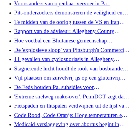
universiteit de welkomstmat voor mannen uit
Voorstanders van openbaar vervoer in Pa.:
Begroting schendt financiering voor
Pitt-onderzoekers demonstreren de veiligheid en
agentschappen die 'uitbloeden'
effectiviteit van hersenimplantaten die zijn
Te midden van de oorlog tussen de VS en Iran
ontworpen om de aanraking te herstellen
kondigen Houthi’s een blokkade af van een andere
Rapport van de adviseur: Allegheny County
belangrijke zeestraat: Bab el-Mandeb
kampt met een groot tekort in het pensioenfonds
Hoe voetbal een Bhutanese gemeenschap
samenbrengt in Harrisburg, Pennsylvania.
De 'explosieve sloop' van Pittsburgh's Commercial
Street Bridge dreunt door heel Edgewood
11 gevallen van cyclosporiasis in Allegheny
County terwijl federaal onderzoek de oorsprong
Stagnerende lucht houdt de rook van bosbranden
blijft volgen
in Pittsburgh tot en met zaterdag tegen;
Vijf plaatsen om zuivelvrij ijs op een glutenvrij
buitenprogramma's gesloten
hoorntje te krijgen in Pittsburgh
De Feds houden Pa. subsidies voor
terrorismebestrijding en cyberbeveiliging in te
'Extreme snelweg make-over': PennDOT zegt dat
midden van eisen op het gebied van
de demo van de I-376-brug op schema ligt
Fietspaden en flitspalen verdwijnen uit de lijst van
verkiezingsveiligheid
bewezen veiligheidsmaatregelen van het DOT
Code Rood, Code Oranje: Hoge temperaturen en
slechte luchtkwaliteit in Pittsburgh deze week
Medicaid-verslaggeving over abortus begint in
Pennsylvania, te midden van een lopende