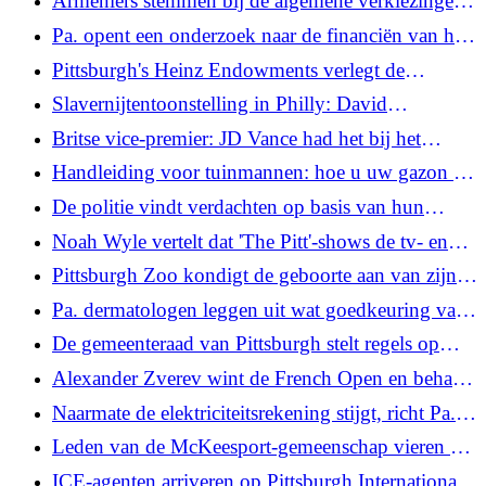
Armeniërs stemmen bij de algemene verkiezingen,
nauwlettend in de gaten gehouden door Rusland
Pa. opent een onderzoek naar de financiën van het
en het Westen
Woodland Hills School District
Pittsburgh's Heinz Endowments verlegt de
prioriteiten voor de financiering van kunst
Slavernijtentoonstelling in Philly: David
McCormick sluit zich aan bij de strijd om het
Britse vice-premier: JD Vance had het bij het
presidentiële huis te herstellen
verkeerde eind toen hij de moord op een tiener aan
Handleiding voor tuinmannen: hoe u uw gazon in
immigratie toeschreef
een weide kunt veranderen
De politie vindt verdachten op basis van hun
online zoekopdrachten terwijl rechtbanken
Noah Wyle vertelt dat 'The Pitt'-shows de tv- en
privacykwesties wegen
filmproductie in de VS nieuw leven kunnen
Pittsburgh Zoo kondigt de geboorte aan van zijn
inblazen
eerste leeuwenwelp in zes jaar
Pa. dermatologen leggen uit wat goedkeuring van
een nieuw Amerikaans zonnebrandingrediënt zou
De gemeenteraad van Pittsburgh stelt regels op
kunnen betekenen voor de bescherming van de
voor nieuwe vape-winkels, hoewel bestaande
Alexander Zverev wint de French Open en behaalt
huid
winkels onaangetast blijven
eindelijk een eerste Grand Slam-titel
Naarmate de elektriciteitsrekening stijgt, richt Pa.
zich onder de staten op de groeiende winsten van
Leden van de McKeesport-gemeenschap vieren de
nutsbedrijven
schikking van wangedrag van de politie
ICE-agenten arriveren op Pittsburgh International