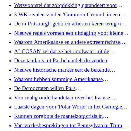
250ste verjaardag van Amerika, mee te maken
Wetsvoorstel dat zorgdekking garandeert voor
families van gevallen officieren in Pa. krijgt
3 WK-rivalen vinden 'Common Ground' in een
unaniem knikje van de commissie
grensoverschrijdend bier
De in Pittsburgh geboren artiesten keren terug naar
huis met een show in The Warhol
Nieuwe regels vormen een uitdaging voor kleinere
SNAP-retailers in de regio Pittsburgh
Waarom Amerikaanse en andere extreemrechtse
actoren aandacht besteden aan Britse rassenrellen
ALCOSAN zei dat ze het rioolwater uit de
waterwegen van Pittsburgh zouden verwijderen.
Deze tandarts uit Pa. behandelt duizenden
Hoe gaat het?
patiënten uit meerdere landelijke provincies. Wat
Nieuwe historische marker eert de bekende
zal er gebeuren als hij met pensioen gaat?
abolitionist George B. Vashon van Black
Waarom hebben sommige Amerikaanse
Pittsburgh
luchthavens particuliere beveiliging, terwijl andere
De Democraten willen Pa.'s
gebruikmaken van TSA?
schoolkeuzeprogramma ter waarde van 680
Voormalig onderhandelaar over het Iraanse
miljoen dollar meer verantwoording afleggen
nucleaire akkoord over hoe het ‘nieuwe normaal’
Laatste dagen voor 'Polar World' in het Carnegie
tussen de VS en Iran eruit ziet
Museum in Pittsburgh
Kunnen zorgbots de mantelzorgcrisis in
Pennsylvania helpen oplossen? Vraag Japan.
Van vredesbesprekingen tot Pennsylvania: Trump