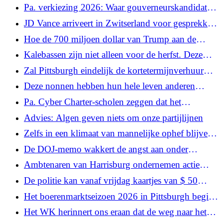
en ontsnappen op het voetbalveld
Pa. verkiezing 2026: Waar gouverneurskandidaten
Garrity en Shapiro standpunt innemen over
JD Vance arriveert in Zwitserland voor gesprekken
abortus
met Iran over een fragiel vredesakkoord
Hoe de 700 miljoen dollar van Trump aan de
kolenindustrie een impact zou kunnen hebben op
Kalebassen zijn niet alleen voor de herfst. Deze
Pennsylvania
Pa.-kunstenaars gebruiken de organische vaten het
Zal Pittsburgh eindelijk de kortetermijnverhuur
hele jaar door als canvas.
reguleren? Sommige North Siders zijn het wachten
Deze nonnen hebben hun hele leven anderen
beu
geholpen. Wie zal hen in hun laatste jaren helpen?
Pa. Cyber ​​Charter-scholen zeggen dat het
wetsvoorstel om studenten voor de camera te
Advies: Algen geven niets om onze partijlijnen
hebben ook van toepassing moet zijn op openbare
Zelfs in een klimaat van mannelijke ophef blijven
scholen
vrouwen winst maken
De DOJ-memo wakkert de angst aan onder
voorstanders van handicaps voor een terugkeer
Ambtenaren van Harrisburg ondernemen actie
naar de geïnstitutionaliseerde situatie
tegen 'Forever chemicaliën' en IVF-toegang, en
De politie kan vanaf vrijdag kaartjes van $ 50
hebben bezwaar tegen toezicht op cannabis
uitreiken aan afgeleide bestuurders onder verbod
Het boerenmarktseizoen 2026 in Pittsburgh begint
op draagbare apparaten
op Moederdag
Het WK herinnert ons eraan dat de weg naar het
hart van een bezoeker... door zijn maag gaat