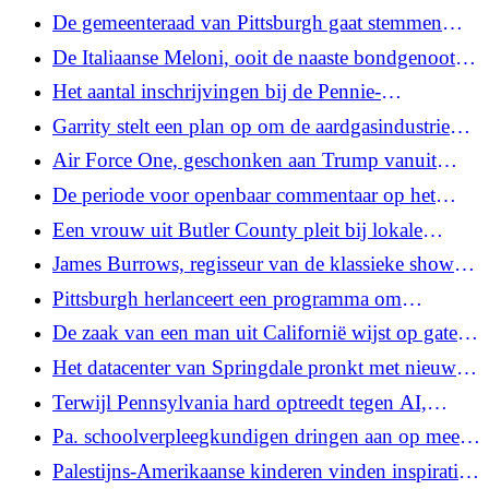
Liberty
aanvallen is in Pa verminderd, grotendeels in
De gemeenteraad van Pittsburgh gaat stemmen
overeenstemming met de aanbevelingen van
over de schikkingsbetalingen van Fern Hollow
De Italiaanse Meloni, ooit de naaste bondgenoot
deskundigen
Bridge
van Trump in Europa, zegt dat hij een verhaal over
Het aantal inschrijvingen bij de Pennie-
haar heeft verzonnen
ziektekostenverzekering daalt met 160.000 nadat
Garrity stelt een plan op om de aardgasindustrie
de federale subsidies vervallen
van het Gemenebest 'ontketenen'
Air Force One, geschonken aan Trump vanuit
Qatar, arriveert op Joint Base Andrews
De periode voor openbaar commentaar op het
voorstel voor betaald ouderschapsverlof van
Een vrouw uit Butler County pleit bij lokale
Allegheny County is verlengd
functionarissen over immigratie nadat haar
James Burrows, regisseur van de klassieke shows
echtgenoot is gearresteerd
'Cheers' en 'Friends', sterft op 85-jarige leeftijd
Pittsburgh herlanceert een programma om
maatschappelijk werkers op noodoproepen te
De zaak van een man uit Californië wijst op gaten
sturen
in de zorg en het toezicht in de detentiecentra van
Het datacenter van Springdale pronkt met nieuwe
het DHS
ontwerpen; sommige bewoners hopen nog steeds
Terwijl Pennsylvania hard optreedt tegen AI,
dat het project kan worden stopgezet
blijven meerdere chatbots zich voordoen als artsen
Pa. schoolverpleegkundigen dringen aan op meer
personeelsondersteuning en financiering
Palestijns-Amerikaanse kinderen vinden inspiratie