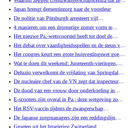
Waarom zeggen crisiszwangerschapscentra dat ze
de wetgever een verschil maken?
een buitenbaarmoederlijke zwangerschap kunnen
Japan brengt dementiezorg naar de voordeur
‘uitsluiten’?
De politie van Pittsburgh arresteert vijf
volwassenen en vier jongeren na gevechten op
4 manieren om een ​​dromerige zomer vorm te
Market Square
geven, volgens een geluksexpert
Het nieuwe Pa.-wetsvoorstel heeft tot doel de
dekking van preventieve zorg te beschermen tegen
Het debat over vaardigheidsspellen en de steun van
federale veranderingen
de GOP-groep vormen een dilemma voor de
Het congres keurt een grote huisvestingswet goed.
Garrity-campagne
En door Mamdani gesteunde kandidaten winnen
Wat te doen dit weekend: Juneteenth-vieringen,
de voorverkiezingen in New York
een Carole King-musical of een Johnny
Deluzio verwelkomt de vrijlating van Springdale
Appleseed-verhaal
ICE-gedetineerde, zegt dat verzet tegen Trump 'niet
De nucleaire chef van de VN zegt dat inspecteurs
genoeg' is voor Democraten
Iran zullen bezoeken, maar Iran zegt dit pas na een
De dood van een vrouw door onderkoeling in
definitief akkoord
Pittsburgh na haar vrijlating uit ICE-hechtenis
E-scooters zijn overal in Pa.; deze wetgeving zou
wordt als moord beschouwd
ze legaal maken
Het RSV-vaccin tijdens de zwangerschap
vermindert de ziekenhuisopname van baby's met
De Japanse zorgmanagers zijn een reddingslijn
bijna 70%, zo blijkt uit de Pitt-studie
voor ouderen. Kan Pa een brug slaan tussen
Groeten uit het broeierige Zwitserland