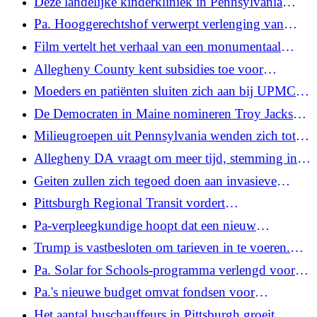
Deze landelijke kinderkliniek in Pennsylvania
vindt de postpartumzorg opnieuw uit
Pa. Hooggerechtshof verwerpt verlenging van
verblijf in leven zonder voorwaardelijke vrijlating
Film vertelt het verhaal van een monumentaal
wegens moordzaak in de tweede graad
theater in North Side Pittsburgh
Allegheny County kent subsidies toe voor
gemeenschapsontwikkeling en het verwijderen van
Moeders en patiënten sluiten zich aan bij UPMC
bacterievuur
Magee-verpleegkundigen en roepen op tot betere
De Democraten in Maine nomineren Troy Jackson
personeelsbezetting
formeel als hun nieuwe kandidaat voor de
Milieugroepen uit Pennsylvania wenden zich tot
Amerikaanse Senaat
crowdfunding om het datacenterproject van Homer
Allegheny DA vraagt ​​om meer tijd, stemming in
City uit te dagen
het Huis van Afgevaardigden wijzigt het voorstel
Geiten zullen zich tegoed doen aan invasieve
van Dem over straffen voor moord
soorten tijdens Goat Fest aan de zuidkant van
Pittsburgh Regional Transit vordert
Pittsburgh
herontwerpplan voor buslijnen en vraagt ​​om laatste
Pa-verpleegkundige hoopt dat een nieuw
publieke commentaar
hulpmiddel nauwkeuriger zal voorspellen bij
Trump is vastbesloten om tarieven in te voeren.
vrouwen die risico lopen op een
Hier zijn 5 implicaties
Pa. Solar for Schools-programma verlengd voor
postpartumbloeding
het derde jaar
Pa.'s nieuwe budget omvat fondsen voor
beveiligde gechipte SNAP-voordeelkaarten
Het aantal buschauffeurs in Pittsburgh groeit