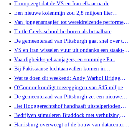
verlegt de focus naar de economie in de omgeving
Trump zegt dat de VS en Iran elkaar na de
van Allentown
aanvallen van het weekend in Qatar zullen
Een nieuwe kolenmijn zou 2,8 miljoen liter
ontmoeten
behandeld afvalwater in de forelstroom van de
Van 'jongensmagiër' tot wereldreizende performer:
Laurel Highlands kunnen dumpen
Dan Kamin uit Pittsburgh betreedt het podium
Turtle Creek-school herboren als betaalbare
appartementen voor voormalige pleegjongeren
De gemeenteraad van Pittsburgh gaat snel over tot
het belasten van 'behendigheidsspelletjes' en ander
VS en Iran wisselen vuur uit ondanks een staakt-
amusement
het-vuren. En Trump benoemt een nieuw hoofd
Vaardigheidsspel-aanjagers, en sommige Pa.-
van ICE
wetgevers, dringen aan op bescheiden belastingen
Bij Pakistaanse luchtaanvallen komen in
vóór de begrotingsovereenkomst
Afghanistan 36 burgers om het leven en raken er
Wat te doen dit weekend: Andy Warhol Bridge
160 gewond, zeggen functionarissen
100e verjaardagsfeest, WYEP Summer Music
O'Connor kondigt toezeggingen van $45 miljoen
Festival
aan van UPMC, Highmark voor de hulpdiensten
De gemeenteraad van Pittsburgh zet een nieuwe
van Pittsburgh
stap in de langetermijncampagne om
Het Hooggerechtshof handhaaft uitstelperioden
kortetermijnverhuur te reguleren
voor stembiljetten per post en kiest de kant van de
Bedrijven stimuleren Braddock met verhuizing
Republikeinse Partij
naar Free Press Building
Harrisburg overweegt of de bouw van datacenters
moet worden beteugeld met een wortel... of met