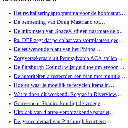
Het revitaliseringsprogramma voor de hoofdstraten
van Allegheny County kondigt 1,4 miljoen dollar
De benoeming van Doug Mastriano tot
aan voor 22 gemeenten
ambassadeur in Slowakije gaat vooruit in de
De inkomsten van SpaceX stijgen naarmate de ooit
Amerikaanse Senaat
zo stijgende aandelenkoers terugkeert naar de aarde
Pa. DEP zegt dat percolaat van stortplaatsen geen
gezondheidsrisico vormt. Milieuactivisten zijn daar
De eeuwenoude plant van het Phipps
niet zo zeker van.
Conservatory maakt zijn eerste, laatste bloei
Zorgverzekeraars uit Pennsylvania ACA stellen
premieverhogingen met dubbele cijfers voor voor
De Pittsburgh Council wijst geld toe om ervoor te
2027
zorgen dat het recreatiecentrum Hazelwood na
De autoriteiten arresteerden een man met munitie
recente renovaties wordt geopend
die blijkbaar de beveiliging in de gaten hield op de
Hoe en waar je moeilijk te recyclen items in
Trump-golfbaan in de buurt van LA
augustus in Pittsburgh kunt meenemen
Wat te doen dit weekend: Reggae in Riverview,
Science of Speed ​​en Lawrenceville Art Crawl
Gouverneur Shapiro kondigt de vroege
heropening van de Parkway East-brug aan, en
Uitbraak van diarree-veroorzakende parasiet
dankt de werknemers die dit mogelijk hebben
gekoppeld aan Pa., nog 3 staten
De gemeenteraad van Pittsburgh keurt een
gemaakt
controversieel plan goed om de herontwikkeling