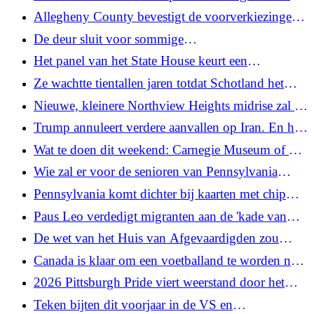
lokale datacenterbescherming, niet alleen
Allegheny County bevestigt de voorverkiezingen
staatsrichtlijnen
van mei, de ambtenaar bevestigt de 'zeer sombere'
De deur sluit voor sommige
opkomst
immigrantenondernemers nu de VS leningen aan
Het panel van het State House keurt een
kleine bedrijven aan banden legt
wetsvoorstel goed om betaald verlof te verlenen
Ze wachtte tientallen jaren totdat Schotland het
aan leraren die gewond zijn geraakt door studenten
WK zou halen. Op 93-jarige leeftijd zal ze
Nieuwe, kleinere Northview Heights midrise zal de
of ouders
persoonlijk juichen
verouderde hoogbouw in Pittsburgh's North Side
Trump annuleert verdere aanvallen op Iran. En het
vervangen
Amerikaanse mannenvoetbal neemt het op tegen
Wat te doen dit weekend: Carnegie Museum of Art
Paraguay
Film Series, South Side Home & Garden Tour
Wie zal er voor de senioren van Pennsylvania
zorgen? De staat kampt met een tekort aan
Pennsylvania komt dichter bij kaarten met chip
geriatrische artsen
voor SNAP-geregistreerden
Paus Leo verdedigt migranten aan de 'kade van
schaamte' in Spanje
De wet van het Huis van Afgevaardigden zou
vereisen dat Pa. Cyber ​​Charter-studenten tijdens
Canada is klaar om een ​​voetballand te worden nu
live-instructie voor de camera aanwezig zijn
het de WK-opener tegen Bosnië-Herzegovina
2026 Pittsburgh Pride viert weerstand door het
organiseert
bestaan
Teken bijten dit voorjaar in de VS en