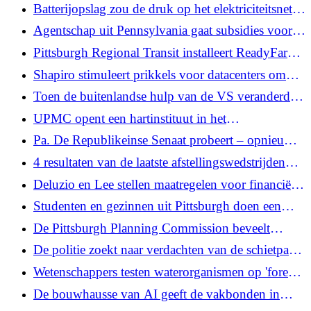
net als chimpansees en olifanten problemen
Batterijopslag zou de druk op het elektriciteitsnet
oplossen
van Pa. verlichten, hoort het panel
Agentschap uit Pennsylvania gaat subsidies voor
kleine kunstgroepen herstellen
Pittsburgh Regional Transit installeert ReadyFare-
automaten ter vervanging van ConnectCards
Shapiro stimuleert prikkels voor datacenters om
milieuvriendelijker te zijn naarmate de
Toen de buitenlandse hulp van de VS veranderde,
budgetdeadline nadert
voelden AIDS-werkers in Afrika dat
UPMC opent een hartinstituut in het
kinderziekenhuis na een uitbreiding van $ 85
Pa. De Republikeinse Senaat probeert – opnieuw –
miljoen
stembrievenbussen, satellietstemsites, te elimineren
4 resultaten van de laatste afstellingswedstrijden
van de Amerikaanse heren vóór het WK
Deluzio en Lee stellen maatregelen voor financiële
verantwoording voor eigenaren van verlaten
Studenten en gezinnen uit Pittsburgh doen een
mijnen voor
laatste pleidooi om de stemming in het PPS-
De Pittsburgh Planning Commission beveelt
bestuur over de sluiting van scholen te
vrijwillige, niet verplichte, inclusieve zonering aan
De politie zoekt naar verdachten van de schietpartij
beïnvloeden
in Ohio, waarbij twaalf mensen gewond raakten
Wetenschappers testen waterorganismen op 'forever
nabij een straatfestival
chemicaliën' in Montour Run nabij Pittsburgh
De bouwhausse van AI geeft de vakbonden in
International Airport
Pennsylvania nieuwe macht