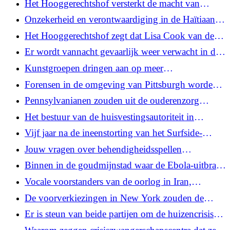
Het Hooggerechtshof versterkt de macht van
een stok
Trump over agentschappen die lang als
Onzekerheid en verontwaardiging in de Haïtiaanse
onafhankelijk werden beschouwd
gemeenschap van Charleroi over de
Het Hooggerechtshof zegt dat Lisa Cook van de
immigratiebeslissing van het Hooggerechtshof
Fed voorlopig haar baan kan behouden
Er wordt vannacht gevaarlijk weer verwacht in de
omgeving van Pittsburgh
Kunstgroepen dringen aan op meer
staatsfinanciering nadat de Pa.-raad belangrijke
Forensen in de omgeving van Pittsburgh worden
programma's heeft beëindigd
dringend verzocht vooruit te plannen voor de
Pennsylvanianen zouden uit de ouderenzorg
sluiting van de I-376
kunnen worden geprijsd. Dementie kost minder in
Het bestuur van de huisvestingsautoriteit in
Japan.
Pittsburgh verlengt het contract van de uitvoerend
Vijf jaar na de ineenstorting van het Surfside-
directeur met drie maanden
appartement blijft de tol van de tragedie bestaan
Jouw vragen over behendigheidsspellen
beantwoord
Binnen in de goudmijnstad waar de Ebola-uitbraak
waarschijnlijk begon
Vocale voorstanders van de oorlog in Iran,
Fetterman en McCormick zijn tot nu toe stil
De voorverkiezingen in New York zouden de
gebleven over de vredesvoorwaarden
toekomst voor de Democraten kunnen
Er is steun van beide partijen om de huizencrisis
voorspellen. Dit is wat je moet weten
van Pa aan te pakken. Zullen de inspanningen van