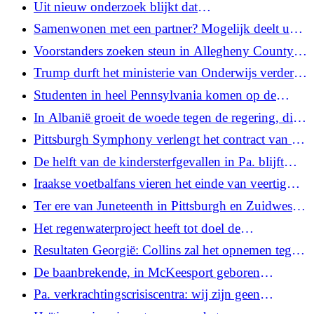
Uit nieuw onderzoek blijkt dat
stembiljetbehandeling ervoor zorgt dat meer
Samenwonen met een partner? Mogelijk deelt u
stembiljetten per post worden geteld
meer microben dan u denkt
Voorstanders zoeken steun in Allegheny County
bij het bieden van genderbevestigende zorg aan
Trump durft het ministerie van Onderwijs verder
transjongeren
aan door het toezicht op speciale onderwijsrechten,
Studenten in heel Pennsylvania komen op de
burgerrechten, te verschuiven
verkiezingsdag in actie om de democratie werkend
In Albanië groeit de woede tegen de regering, die
te houden
een aan Kushner gekoppeld luxeresort steunt
Pittsburgh Symphony verlengt het contract van de
muziekdirecteur tot 2033
De helft van de kindersterfgevallen in Pa. blijft
sinds 2020 onopgemerkt omdat provincies
Iraakse voetbalfans vieren het einde van veertig
worstelen met een ‘niet-gefinancierd mandaat’
jaar droogte op het WK
Ter ere van Juneteenth in Pittsburgh en Zuidwest-
Pennsylvania
Het regenwaterproject heeft tot doel de
overstromingen in de wijken in het zuiden van
Resultaten Georgië: Collins zal het opnemen tegen
Pittsburgh te verminderen
senator Ossoff; De keuze van Trump verliest de
De baanbrekende, in McKeesport geboren
tweede ronde van de gouverneur
fotograaf Duane Michals sterft op 94-jarige leeftijd
Pa. verkrachtingscrisiscentra: wij zijn geen
begrotingspost