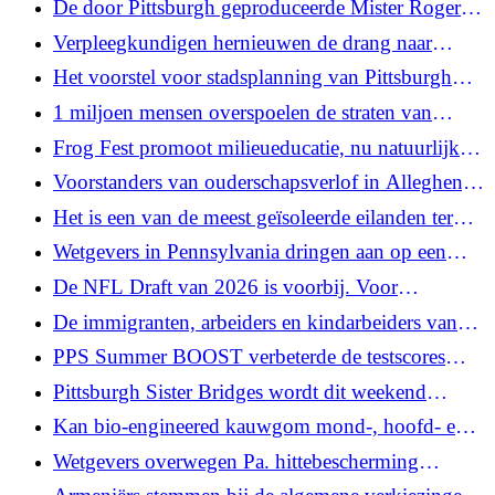
De door Pittsburgh geproduceerde Mister Rogers-
show krijgt een eigen YouTube-kanaal
Verpleegkundigen hernieuwen de drang naar
onafhankelijkheid van het toezicht van artsen in
Het voorstel voor stadsplanning van Pittsburgh
Pa.
zou de mogelijkheden voor stadslandbouw
1 miljoen mensen overspoelen de straten van
vergroten
Madrid om de processie met bloementapijt van de
Frog Fest promoot milieueducatie, nu natuurlijke
paus te aanschouwen
habitats en federale financiering krimpen
Voorstanders van ouderschapsverlof in Allegheny
County zeggen dat betaald verlof een zegen zou
Het is een van de meest geïsoleerde eilanden ter
zijn, omdat bedrijven aarzelen
wereld. Daar komen de bulldozers
Wetgevers in Pennsylvania dringen aan op een
federaal wetsvoorstel om schone energie te
De NFL Draft van 2026 is voorbij. Voor
stimuleren
Pittsburgh begint het opruimen
De immigranten, arbeiders en kindarbeiders van
een fotograaf in Frick Pittsburgh
PPS Summer BOOST verbeterde de testscores
niet. Experts zeggen dat leren in de zomer hoe dan
Pittsburgh Sister Bridges wordt dit weekend
ook belangrijk is.
verlicht in Ierse kleuren
Kan bio-engineered kauwgom mond-, hoofd- en
nekkanker helpen voorkomen? Pa.-onderzoekers
Wetgevers overwegen Pa. hittebescherming
zijn hoopvol
naarmate de temperatuur stijgt