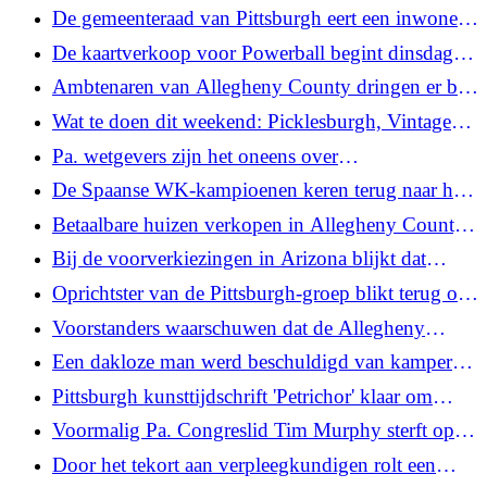
overstromingswacht loopt
De gemeenteraad van Pittsburgh eert een inwoner
van het Hill District, die een van de meest
De kaartverkoop voor Powerball begint dinsdag in
duurzame critici is
het Verenigd Koninkrijk
Ambtenaren van Allegheny County dringen er bij
de bewoners op aan om binnen te blijven te
Wat te doen dit weekend: Picklesburgh, Vintage
midden van de zware rook van bosbranden
Grand Prix, 'Mystery on the Mon'
Pa. wetgevers zijn het oneens over
ongrondwettelijke moordvonnissen als
De Spaanse WK-kampioenen keren terug naar huis
slachtoffers, advocaten vrezen passiviteit
voor een parade voor bijna 2 miljoen mensen
Betaalbare huizen verkopen in Allegheny County?
Het is moeilijker dan je zou denken
Bij de voorverkiezingen in Arizona blijkt dat
Republikeinse kiezers de keuzes van Trump voor
Oprichtster van de Pittsburgh-groep blikt terug op
belangrijke posten steunen
haar laatste show, 'The Tempest'
Voorstanders waarschuwen dat de Allegheny
County Jail Oversight Board in strijd kan komen
Een dakloze man werd beschuldigd van kamperen.
met de wetten op openbare bijeenkomsten van de
Hij is een van de eersten
Pittsburgh kunsttijdschrift 'Petrichor' klaar om
staat
nieuw publiek op te bouwen met printuitgave
Voormalig Pa. Congreslid Tim Murphy sterft op
73-jarige leeftijd
Door het tekort aan verpleegkundigen rolt een