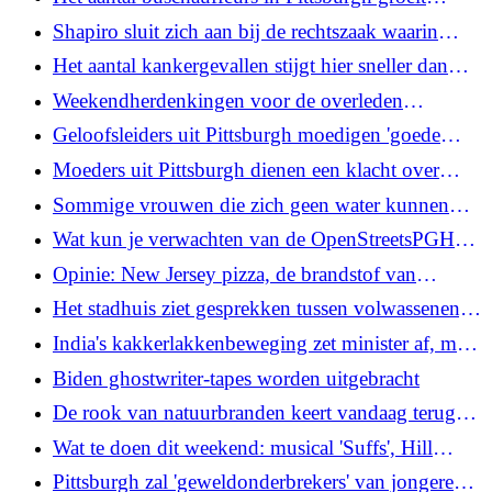
terwijl PRT de routes wil verbeteren
Shapiro sluit zich aan bij de rechtszaak waarin
wordt beweerd dat Trump fondsen voor
Het aantal kankergevallen stijgt hier sneller dan
binnenlandse veiligheid gebruikt om
waar dan ook. Zijn de gezondheidszorgsystemen
Weekendherdenkingen voor de overleden
verkiezingswijzigingen ‘af te dwingen’
er klaar voor?
beeldhouwer Thaddeus Mosley uit Pittsburgh
Geloofsleiders uit Pittsburgh moedigen 'goede
problemen' aan tijdens het stemrechtweekend
Moeders uit Pittsburgh dienen een klacht over
discriminatie in in de hoop de sluiting van PPS te
Sommige vrouwen die zich geen water kunnen
stoppen
veroorloven, worden vaak onder druk gezet om er
Wat kun je verwachten van de OpenStreetsPGH
seks voor te regelen
van zondag in Lawrenceville en het Strip District
Opinie: New Jersey pizza, de brandstof van
wereldkampioenen
Het stadhuis ziet gesprekken tussen volwassenen,
jongeren en ambtenaren uit Pittsburgh
India's kakkerlakkenbeweging zet minister af, maar
kan Modi de jeugd kalmeren?
Biden ghostwriter-tapes worden uitgebracht
De rook van natuurbranden keert vandaag terug
naar Pittsburgh, code oranje
Wat te doen dit weekend: musical 'Suffs', Hill
luchtkwaliteitswaarschuwing is van kracht tot
District Arts Festival, Sky Watch: Celestial
Pittsburgh zal 'geweldonderbrekers' van jongeren
middernacht